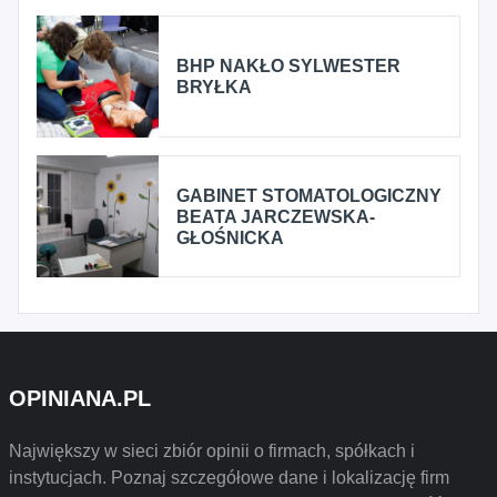
BHP NAKŁO SYLWESTER
BRYŁKA
GABINET STOMATOLOGICZNY
BEATA JARCZEWSKA-
GŁOŚNICKA
OPINIANA.PL
Największy w sieci zbiór opinii o firmach, spółkach i
instytucjach. Poznaj szczegółowe dane i lokalizację firm