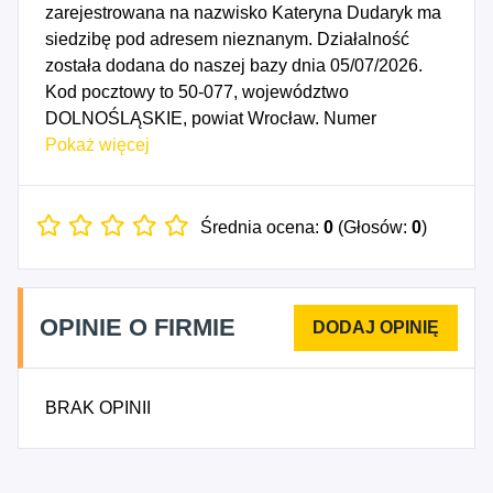
zarejestrowana na nazwisko Kateryna Dudaryk ma
siedzibę pod adresem nieznanym. Działalność
została dodana do naszej bazy dnia 05/07/2026.
Kod pocztowy to 50-077, województwo
DOLNOŚLĄSKIE, powiat Wrocław. Numer
Identyfikacji Podatkowej NIP to 8971974654, a
Pokaż więcej
numer identyfikacyjny REGON dla firmy Kateryna
Dudaryk to 545069604. Data rozpoczęcia
działalności gospodarczej przypada na dzień
Średnia ocena:
0
(Głosów:
0
)
02/07/2026. Wybrane kody PKD to: 9622Z -
Działalność w zakresie pielęgnacji urody i
pozostała działalność kosmetyczna.
OPINIE O FIRMIE
BRAK OPINII