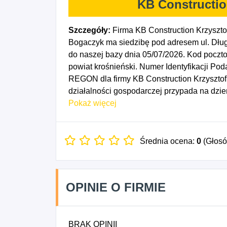
KB Constructio
Szczegóły:
Firma KB Construction Krzyszto
Bogaczyk ma siedzibę pod adresem ul. Dłu
do naszej bazy dnia 05/07/2026. Kod poc
powiat krośnieński. Numer Identyfikacji Po
REGON dla firmy KB Construction Krzyszto
działalności gospodarczej przypada na dzi
Tynkowanie, 4332Z - Zakładanie stolarki bu
Pokaż więcej
dachowych, 4399Z - Pozostałe specjalistycz
niesklasyfikowane, 4100A - Roboty budow
mieszkalnych, 4100B - Roboty budowlane
Średnia ocena:
0
(Głos
niemieszkalnych, 4335Z - Wykonywanie po
4341Z - Wykonywanie konstrukcji i pokryć 
OPINIE O FIRMIE
BRAK OPINII