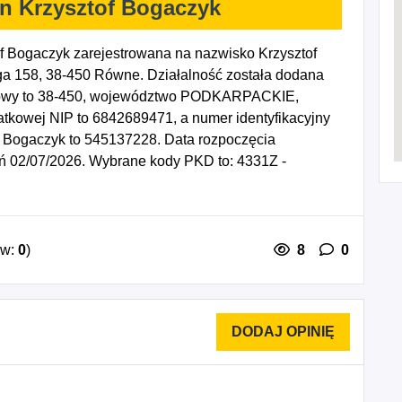
n Krzysztof Bogaczyk
f Bogaczyk zarejestrowana na nazwisko Krzysztof
ga 158, 38-450 Równe. Działalność została dodana
ztowy to 38-450, województwo PODKARPACKIE,
datkowej NIP to 6842689471, a numer identyfikacyjny
f Bogaczyk to 545137228. Data rozpoczęcia
eń 02/07/2026. Wybrane kody PKD to: 4331Z -
dowlanej, 4391Z - Wykonywanie konstrukcji i pokryć
ne roboty budowlane, gdzie indziej
lane związane ze wznoszeniem budynków
 związane ze wznoszeniem budynków
ów:
0
)
8
0
zostałych robót budowlanych wykończeniowych,
dachowych.