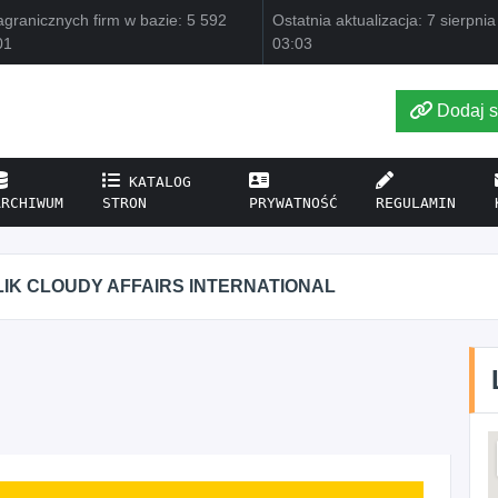
granicznych firm w bazie: 5 592
Ostatnia aktualizacja: 7 sierpni
01
03:03
Dodaj s
KATALOG
ARCHIWUM
STRON
PRYWATNOŚĆ
REGULAMIN
 CLOUDY AFFAIRS INTERNATIONAL