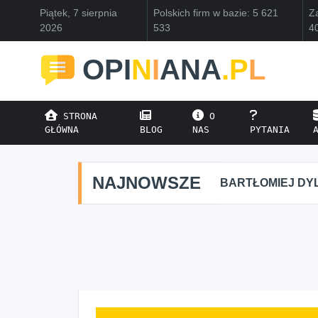
Piątek, 7 sierpnia
Polskich firm w bazie: 5 621
Za
2026
533
4
OPI
N
I
ANA
.P
L
STRONA
O
GŁÓWNA
BLOG
NAS
PYTANIA
NAJNOWSZE
BARTŁOMIEJ DYLIK