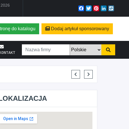
a 2026
Facebook
Twitter
Pinterest
LinkedIn
Wyko
tronę do katalogu
Dodaj artykuł sponsorowany
KONTAKT
KRYSTIAN PISULA
LOKALIZACJA