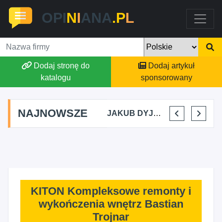
OPI
N
I
ANA
.P
L
Dodaj stronę do
Dodaj artykuł
katalogu
sponsorowany
NAJNOWSZE
MARTYNA KUPIDURA KIKI
MARTA BRACHA
JAKUB DYJAKIEWICZ POLISH LODA
ELENA MAKARCHIK
KITON Kompleksowe remonty i
wykończenia wnętrz Bastian
Trojnar