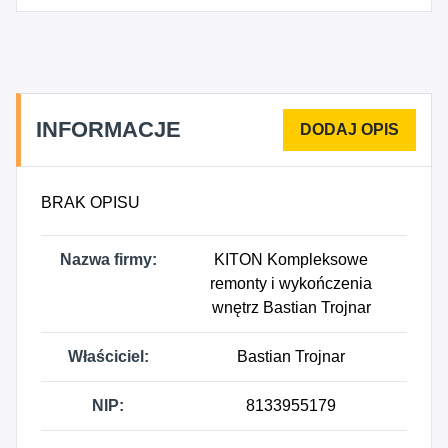
Zakładanie stolarki budowlanej, 4333Z -
Posadzkarstwo; tapetowanie i oblicowywanie
ścian, 4334Z - Malowanie i szklenie, 4323Z -
Montaż izolacji, 4335Z - Wykonywanie pozostałych
robót budowlanych wykończeniowych.
INFORMACJE
BRAK OPISU
Nazwa firmy:
KITON Kompleksowe
remonty i wykończenia
wnętrz Bastian Trojnar
Właściciel:
Bastian Trojnar
NIP:
8133955179