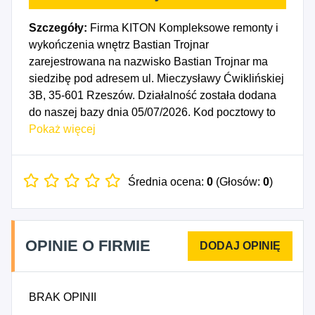
Szczegóły:
Firma KITON Kompleksowe remonty i
wykończenia wnętrz Bastian Trojnar
zarejestrowana na nazwisko Bastian Trojnar ma
siedzibę pod adresem ul. Mieczysławy Ćwiklińskiej
3B, 35-601 Rzeszów. Działalność została dodana
do naszej bazy dnia 05/07/2026. Kod pocztowy to
35-601, województwo PODKARPACKIE, powiat
Pokaż więcej
Rzeszów. Numer Identyfikacji Podatkowej NIP to
8133955179, a numer identyfikacyjny REGON dla
firmy KITON Kompleksowe remonty i wykończenia
Średnia ocena:
0
(Głosów:
0
)
wnętrz Bastian Trojnar to 545131020. Data
rozpoczęcia działalności gospodarczej przypada
na dzień 02/07/2026. Wybrane kody PKD to: 4311Z
OPINIE O FIRMIE
- Rozbiórka i burzenie obiektów budowlanych,
4321Z - Wykonywanie instalacji elektrycznych,
4322Z - Wykonywanie instalacji wodno-
BRAK OPINII
kanalizacyjnych, cieplnych, gazowych i
klimatyzacyjnych, 4331Z - Tynkowanie, 4332Z -