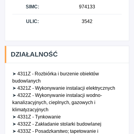
SIMC:
974133
ULIC:
3542
DZIAŁALNOŚĆ
➤
4311Z - Rozbiórka i burzenie obiektów
budowlanych
➤
4321Z - Wykonywanie instalacji elektrycznych
➤
4322Z - Wykonywanie instalacji wodno-
kanalizacyjnych, cieplnych, gazowych i
klimatyzacyjnych
➤
4331Z - Tynkowanie
➤
4332Z - Zakładanie stolarki budowlanej
➤
4333Z - Posadzkarstwo; tapetowanie i