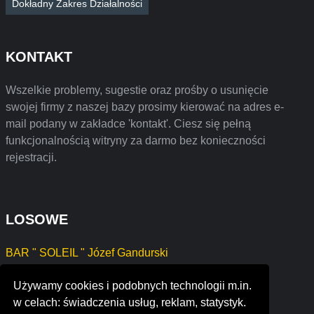
Dokładny Zakres Działalności
KONTAKT
Wszelkie problemy, sugestie oraz prośby o usunięcie
swojej firmy z naszej bazy prosimy kierować na adres e-
mail podany w zakładce 'kontakt'. Ciesz się pełną
funkcjonalnością witryny za darmo bez konieczności
rejestracji.
LOSOWE
BAR " SOLEIL " Józef Gandurski
enterprises.social inc.
Używamy cookies i podobnych technologii m.in.
ewatchmen electronic security systems
w celach: świadczenia usług, reklam, statystyk.
echromatics communication arts