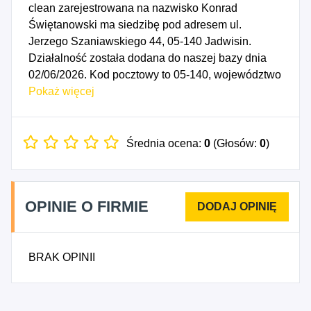
clean zarejestrowana na nazwisko Konrad
Świętanowski ma siedzibę pod adresem ul.
Jerzego Szaniawskiego 44, 05-140 Jadwisin.
Działalność została dodana do naszej bazy dnia
02/06/2026. Kod pocztowy to 05-140, województwo
MAZOWIECKIE, powiat legionowski. Data
Pokaż więcej
rozpoczęcia działalności gospodarczej przypada
na dzień 30/05/2026. Wybrane kody PKD to: 4399Z
- Pozostałe specjalistyczne roboty budowlane,
Średnia ocena:
0
(Głosów:
0
)
gdzie indziej niesklasyfikowane, 4613Z -
Działalność agentów zajmujących się sprzedażą
drewna i materiałów budowlanych, 9531C -
OPINIE O FIRMIE
Działalność usługowa detailingu pojazdów
silnikowych, z wyłączeniem motocykli.
BRAK OPINII