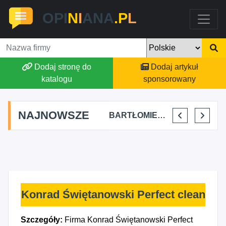
OPI
N
I
ANA
.P
L
Dodaj stronę do
Dodaj artykuł
katalogu
sponsorowany
NAJNOWSZE
SKYLINE POWER GROUP KACPER KONIEC
FJK-IT FILIP SZYMAŃSKI
BARTŁOMIEJ DYLIK CLOUDY AFFAIRS INTERNATIONAL
KRYSTIAN PISULA
Konrad Świętanowski Perfect clean
Szczegóły:
Firma Konrad Świętanowski Perfect