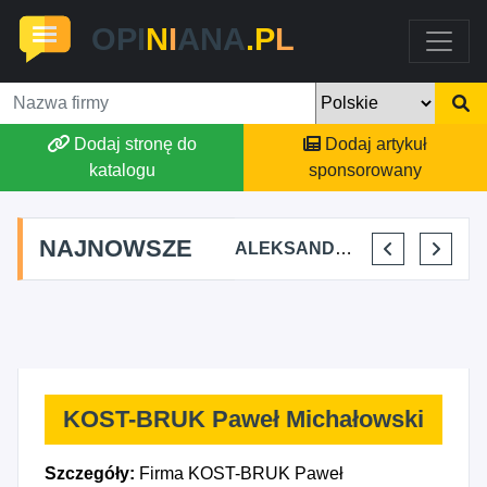
OPI
N
I
ANA
.P
L
Dodaj stronę do
Dodaj artykuł
katalogu
sponsorowany
NAJNOWSZE
A TERAPEUTYCZNA CHRUŚNIAK ADRIANA SOJKA
AGSON AGNIESZKA SUCHWAŁKO
ALEKSANDAR MITREV
PRZEM-KO PRZEMYSŁAW KOWALSKI
KOST-BRUK Paweł Michałowski
Szczegóły:
Firma KOST-BRUK Paweł