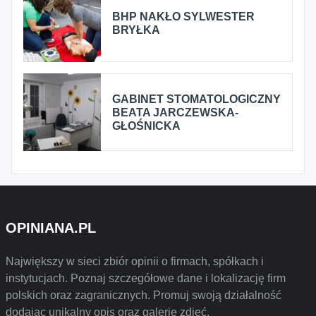
BHP NAKŁO SYLWESTER
BRYŁKA
GABINET STOMATOLOGICZNY
BEATA JARCZEWSKA-
GŁOŚNICKA
OPINIANA.PL
Największy w sieci zbiór opinii o firmach, spółkach i
instytucjach. Poznaj szczegółowe dane i lokalizację firm
polskich oraz zagranicznych. Promuj swoją działalność
dodając unikalny opis oraz galerię zdjęć.