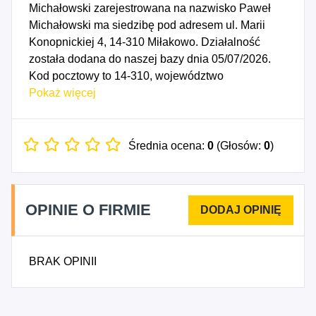
Michałowski zarejestrowana na nazwisko Paweł
Michałowski ma siedzibę pod adresem ul. Marii
Konopnickiej 4, 14-310 Miłakowo. Działalność
została dodana do naszej bazy dnia 05/07/2026.
Kod pocztowy to 14-310, województwo
WARMIŃSKO-MAZURSKIE, powiat ostródzki.
Pokaż więcej
Numer Identyfikacji Podatkowej NIP to
7412176717, a numer identyfikacyjny REGON dla
firmy KOST-BRUK Paweł Michałowski to
Średnia ocena:
0
(Głosów:
0
)
544994427. Data rozpoczęcia działalności
gospodarczej przypada na dzień 02/07/2026.
Wybrane kody PKD to: 4333Z - Posadzkarstwo;
OPINIE O FIRMIE
tapetowanie i oblicowywanie ścian, 4334Z -
Malowanie i szklenie, 4335Z - Wykonywanie
pozostałych robót budowlanych wykończeniowych,
BRAK OPINII
4391Z - Wykonywanie konstrukcji i pokryć
dachowych.