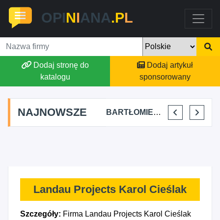
OPI
N
I
ANA
.P
L
Dodaj stronę do
Dodaj artykuł
katalogu
sponsorowany
NAJNOWSZE
ER KONIEC
FJK-IT FILIP SZYMAŃSKI
BARTŁOMIEJ DYLIK CLOUDY AFFAIRS INTERNATIONAL
KRYSTIAN PISULA
SELLES
Landau Projects Karol Cieślak
Szczegóły:
Firma Landau Projects Karol Cieślak