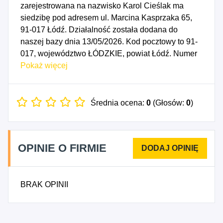
zarejestrowana na nazwisko Karol Cieślak ma
siedzibę pod adresem ul. Marcina Kasprzaka 65,
91-017 Łódź. Działalność została dodana do
naszej bazy dnia 13/05/2026. Kod pocztowy to 91-
017, województwo ŁÓDZKIE, powiat Łódź. Numer
Identyfikacji Podatkowej NIP to 8331358194, a
Pokaż więcej
numer identyfikacyjny REGON dla firmy Landau
Projects Karol Cieślak to 544699970. Data
rozpoczęcia działalności gospodarczej przypada
Średnia ocena:
0
(Głosów:
0
)
na dzień 10/05/2026. Wybrane kody PKD to: 6220B
- Pozostała działalność związana z doradztwem w
zakresie informatyki oraz zarządzaniem
OPINIE O FIRMIE
urządzeniami informatycznymi, 6290Z - Pozostała
działalność usługowa w zakresie technologii
informatycznych i komputerowych.
BRAK OPINII