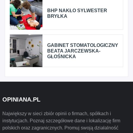
BHP NAKŁO SYLWESTER
BRYŁKA
GABINET STOMATOLOGICZNY
BEATA JARCZEWSKA-
GŁOŚNICKA
OPINIANA.PL
Największy w sieci zbiór opinii o firmach, spółkach i
instytucjach. Poznaj szczegółowe dane i lokalizację firm
polskich oraz zagranicznych. Promuj swoją działalność