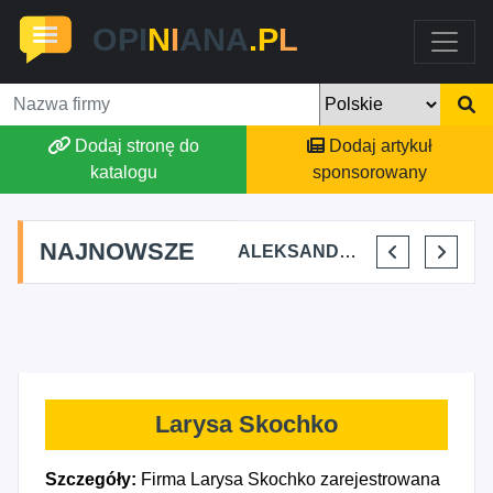
OPI
N
I
ANA
.P
L
Dodaj stronę do
Dodaj artykuł
katalogu
sponsorowany
NAJNOWSZE
STAJNIA TERAPEUTYCZNA CHRUŚNIAK ADRIANA SOJKA
AGSON AGNIESZKA SUCHWAŁKO
ALEKSANDAR MITREV
PRZEM-KO PRZEMYSŁAW KOWALSKI
Larysa Skochko
Szczegóły:
Firma Larysa Skochko zarejestrowana