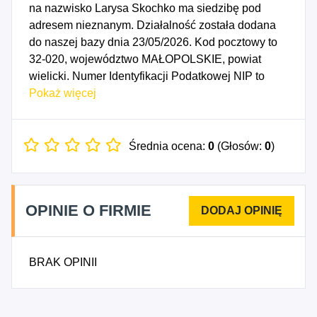
na nazwisko Larysa Skochko ma siedzibę pod
adresem nieznanym. Działalność została dodana
do naszej bazy dnia 23/05/2026. Kod pocztowy to
32-020, województwo MAŁOPOLSKIE, powiat
wielicki. Numer Identyfikacji Podatkowej NIP to
6222872620, a numer identyfikacyjny REGON dla
Pokaż więcej
firmy Larysa Skochko to 544802497. Data
rozpoczęcia działalności gospodarczej przypada
na dzień 20/05/2026. Wybrane kody PKD to: 8292Z
Średnia ocena:
0
(Głosów:
0
)
- Działalność związana z pakowaniem.
OPINIE O FIRMIE
BRAK OPINII