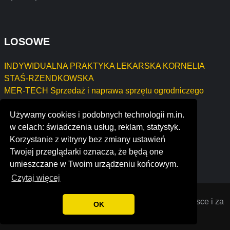
LOSOWE
INDYWIDUALNA PRAKTYKA LEKARSKA KORNELIA
STAŚ-RZENDKOWSKA
MER-TECH Sprzedaż i naprawa sprzętu ogrodniczego
Wojciech Poznański
Używamy cookies i podobnych technologii m.in.
ARTUR POTOCKI - PROJEKTOWANIE
w celach: świadczenia usług, reklam, statystyk.
Anna Sanchez Acosta
Korzystanie z witryny bez zmiany ustawień
GB Test - Grzegorz Bąk
Twojej przeglądarki oznacza, że będą one
Igor Krzyżostaniak M&C
umieszczane w Twoim urządzeniu końcowym.
Czytaj więcej
Opiniana
© 2022 Opinie o firmach założonych w Polsce i za
OK
granicą. Wszystkie prawa zastrzeżone.