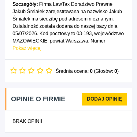
Szczegóły:
Firma LawTax Doradztwo Prawne
Jakub Śmiałek zarejestrowana na nazwisko Jakub
Śmiałek ma siedzibę pod adresem nieznanym.
Działalność została dodana do naszej bazy dnia
05/07/2026. Kod pocztowy to 03-193, województwo
MAZOWIECKIE, powiat Warszawa. Numer
Identyfikacji Podatkowej NIP to 5243075791, a
Pokaż więcej
numer identyfikacyjny REGON dla firmy LawTax
Doradztwo Prawne Jakub Śmiałek to 545049062.
Data rozpoczęcia działalności gospodarczej
Średnia ocena:
0
(Głosów:
0
)
przypada na dzień 02/07/2026. Wybrane kody PKD
to: 6910Z - Działalność prawnicza, 7020Z -
Doradztwo w zakresie prowadzenia działalności
OPINIE O FIRMIE
gospodarczej i pozostałe doradztwo w zakresie
zarządzania.
BRAK OPINII