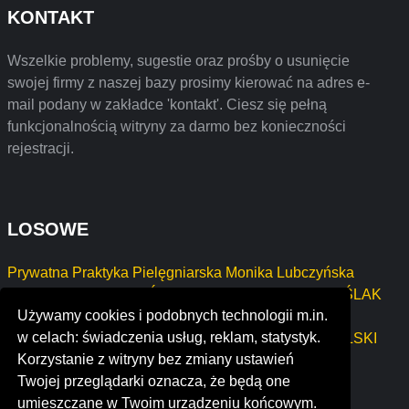
KONTAKT
Wszelkie problemy, sugestie oraz prośby o usunięcie
swojej firmy z naszej bazy prosimy kierować na adres e-
mail podany w zakładce 'kontakt'. Ciesz się pełną
funkcjonalnością witryny za darmo bez konieczności
rejestracji.
LOSOWE
Prywatna Praktyka Pielęgniarska Monika Lubczyńska
AGROTECHNIKAMAŚLAK * LECTICA MAREK MAŚLAK
Używamy cookies i podobnych technologii m.in.
Marcin Bochenek
w celach: świadczenia usług, reklam, statystyk.
PRZEDSIĘBIORSTWO HANDLOWE PIOTR SOKÓLSKI
Korzystanie z witryny bez zmiany ustawień
LAVENA MARTA KOWALEWSKA
Twojej przeglądarki oznacza, że będą one
Firma Handlowo Usługowa Trendis Sabina Miazga
umieszczane w Twoim urządzeniu końcowym.