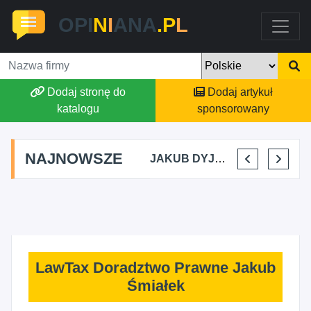
OPI
N
I
ANA
.P
L
Dodaj stronę do
Dodaj artykuł
katalogu
sponsorowany
NAJNOWSZE
MARTYNA KUPIDURA KIKI
MARTA BRACHA
JAKUB DYJAKIEWICZ POLISH LODA
ELENA MAKARCHIK
LawTax Doradztwo Prawne Jakub
Śmiałek