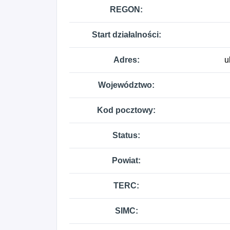
indziej niesklasyfikowana.
REGON:
Start działalności:
Adres:
u
Województwo:
Kod pocztowy:
Status:
Powiat:
TERC:
SIMC: