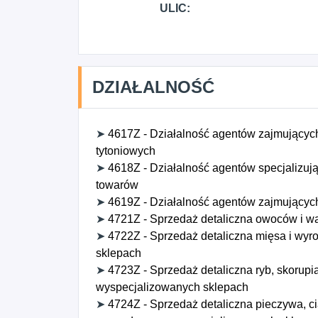
ULIC:
DZIAŁALNOŚĆ
➤
4617Z - Działalność agentów zajmujących
tytoniowych
➤
4618Z - Działalność agentów specjalizuj
towarów
➤
4619Z - Działalność agentów zajmujących
➤
4721Z - Sprzedaż detaliczna owoców i 
➤
4722Z - Sprzedaż detaliczna mięsa i wy
sklepach
➤
4723Z - Sprzedaż detaliczna ryb, skoru
wyspecjalizowanych sklepach
➤
4724Z - Sprzedaż detaliczna pieczywa, cia