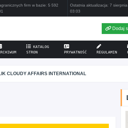
granicznych firm w bazie: 5 592
Ostatnia aktualizacja: 7 sierpni
01
03:03
Dodaj s
KATALOG
ARCHIWUM
STRON
PRYWATNOŚĆ
REGULAMIN
KRYSTIAN PISULA