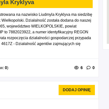
yla Kryklyva
strowana na nazwisko Liudmyla Kryklyva ma siedzibę
 Wielkopolski. Działalność została dodana do naszej
2-065, województwo WIELKOPOLSKIE, powiat
 NIP to 7882023922, a numer identyfikacyjny REGON
Data rozpoczęcia działalności gospodarczej przypada
 4617Z - Działalność agentów zajmujących się
oniowych, 4618Z - Działalność agentów
ych określonych towarów, 4619Z - Działalność agentów
 rodzaju, 4721Z - Sprzedaż detaliczna owoców i
klepach, 4722Z - Sprzedaż detaliczna mięsa i
ów:
0
)
6
0
owanych sklepach, 4723Z - Sprzedaż detaliczna ryb,
specjalizowanych sklepach, 4724Z - Sprzedaż
arskich i cukierniczych prowadzona w
edaż detaliczna napojów alkoholowych i
owanych sklepach, 4726Z - Sprzedaż detaliczna
alizowanych sklepach, 4762Z - Sprzedaż detaliczna
 w wyspecjalizowanych sklepach, 4764Z - Sprzedaż