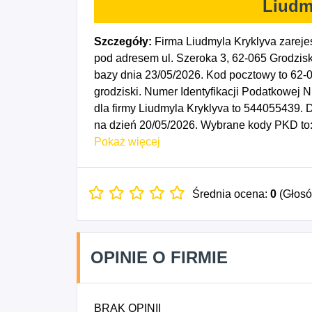
Liudm
Szczegóły:
Firma Liudmyla Kryklyva zareje
pod adresem ul. Szeroka 3, 62-065 Grodzisk
bazy dnia 23/05/2026. Kod pocztowy to 6
grodziski. Numer Identyfikacji Podatkowej
dla firmy Liudmyla Kryklyva to 544055439. 
na dzień 20/05/2026. Wybrane kody PKD to:
sprzedażą żywności, napojów i wyrobów tyt
Pokaż więcej
specjalizujących się w sprzedaży pozostał
zajmujących się sprzedażą towarów różnego
warzyw prowadzona w wyspecjalizowanych s
Średnia ocena:
0
(Głos
wyrobów z mięsa prowadzona w wyspecjaliz
skorupiaków i mięczaków prowadzona w wy
detaliczna pieczywa, ciast, wyrobów ciastk
OPINIE O FIRMIE
wyspecjalizowanych sklepach, 4725Z - Sprz
bezalkoholowych prowadzona w wyspecjaliz
wyrobów tytoniowych prowadzona w wyspecj
BRAK OPINII
gazet i artykułów piśmiennych prowadzona