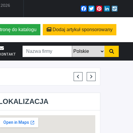
a 2026
Facebook
Twitter
Pinterest
LinkedIn
Wyko
tronę do katalogu
Dodaj artykuł sponsorowany
KONTAKT
LOKALIZACJA