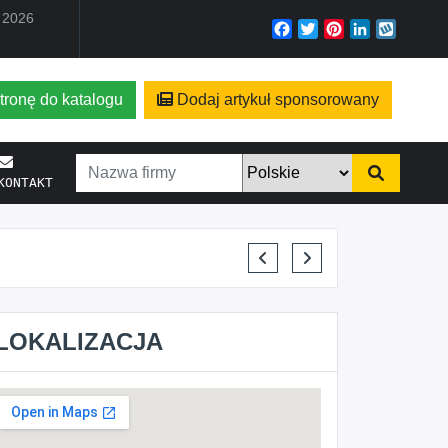
a 2026
Facebook
Twitter
Pinterest
LinkedIn
Wyko
tronę do katalogu
Dodaj artykuł sponsorowany
KONTAKT
KRYSTIAN PISULA
LOKALIZACJA