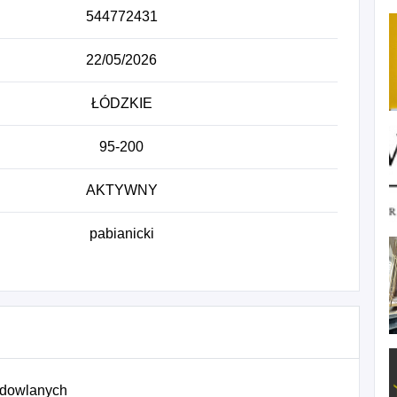
544772431
22/05/2026
ŁÓDZKIE
95-200
AKTYWNY
pabianicki
udowlanych