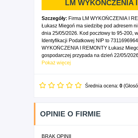
LM WYKOŃCZENIA I
Szczegóły:
Firma LM WYKOŃCZENIA I REM
Łukasz Miegoń ma siedzibę pod adresem ni
dnia 25/05/2026. Kod pocztowy to 95-200,
Identyfikacji Podatkowej NIP to 731169696
WYKOŃCZENIA I REMONTY Łukasz Miegoń to
gospodarczej przypada na dzień 22/05/2026
obiektów budowlanych, 4331Z - Tynkowanie,
Pokaż więcej
Posadzkarstwo; tapetowanie i oblicowywanie
Montaż izolacji, 4335Z - Wykonywanie poz
- Pozostałe sprzątanie budynków i obiektów
Średnia ocena:
0
(Głos
OPINIE O FIRMIE
BRAK OPINII