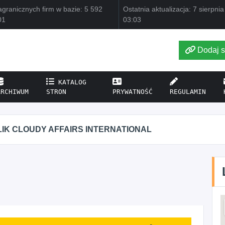
granicznych firm w bazie: 5 592
Ostatnia aktualizacja: 7 sierpni
01
03:03
Dodaj s
KATALOG
ARCHIWUM
STRON
PRYWATNOŚĆ
REGULAMIN
UDY AFFAIRS INTERNATIONAL