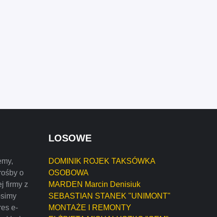
LOSOWE
emy,
DOMINIK ROJEK TAKSÓWKA
rośby o
OSOBOWA
j firmy z
MARDEN Marcin Denisiuk
osimy
SEBASTIAN STANEK "UNIMONT"
res e-
MONTAŻE I REMONTY