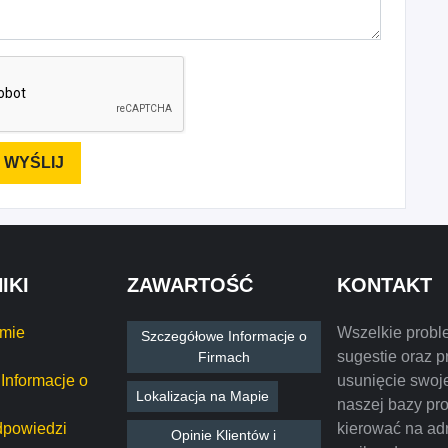
IKI
ZAWARTOŚĆ
KONTAKT
rmie
Wszelkie probl
Szczegółowe Informacje o
sugestie oraz p
Firmach
Informacje o
usunięcie swoje
Lokalizacja na Mapie
naszej bazy pr
dpowiedzi
kierować na ad
Opinie Klientów i