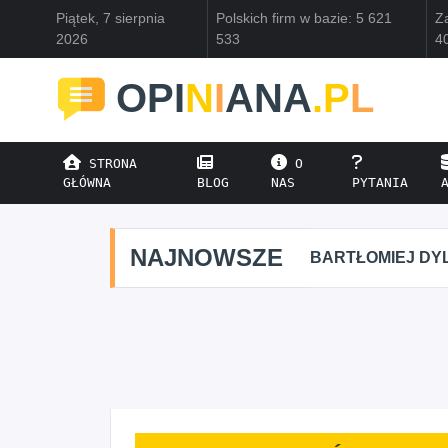
Piątek, 7 sierpnia
Polskich firm w bazie: 5 621
Za
2026
533
4
OPI
N
I
ANA
.P
L
STRONA
O
GŁÓWNA
BLOG
NAS
PYTANIA
NAJNOWSZE
BARTŁOMIEJ DYLIK CLO