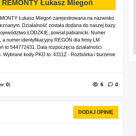
 REMONTY Łukasz Miegoń
ONTY Łukasz Miegoń zarejestrowana na nazwisko
eznanym. Działalność została dodana do naszej bazy
 województwo ŁÓDZKIE, powiat pabianicki. Numer
4, a numer identyfikacyjny REGON dla firmy LM
 544772431. Data rozpoczęcia działalności
. Wybrane kody PKD to: 4311Z - Rozbiórka i burzenie
 4332Z - Zakładanie stolarki budowlanej, 4333Z -
 ścian, 4334Z - Malowanie i szklenie, 4323Z -
ostałych robót budowlanych wykończeniowych, 8122B
 przemysłowych, gdzie indziej niesklasyfikowane.
ów:
0
)
6
0