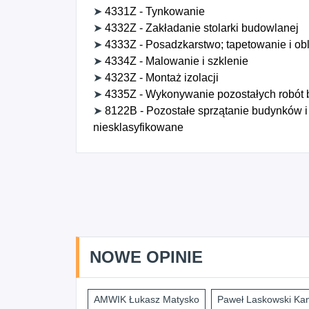
➤
4331Z - Tynkowanie
➤
4332Z - Zakładanie stolarki budowlanej
➤
4333Z - Posadzkarstwo; tapetowanie i ob
➤
4334Z - Malowanie i szklenie
➤
4323Z - Montaż izolacji
➤
4335Z - Wykonywanie pozostałych robót
➤
8122B - Pozostałe sprzątanie budynków i
niesklasyfikowane
NOWE OPINIE
AMWIK Łukasz Matysko
Paweł Laskowski Kan