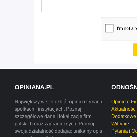
OPINIANA.PL
ODNOŚN
Największy w sieci zbiór opinii o firmach,
Opinie o Fi
spółkach i instytucjach. Poznaj
Aktualności
szczegółowe dane i lokalizację firm
Dodatkowe 
polskich oraz zagranicznych. Promuj
Witrynie
swoją działalność dodając unikalny opis
Pytania i O