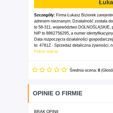
Łuka
Szczegóły:
Firma Łukasz Biziorek zarejest
adresem nieznanym. Działalność została do
to 58-311, województwo DOLNOŚLĄSKIE, pow
NIP to 8862756295, a numer identyfikacyjn
Data rozpoczęcia działalności gospodarcz
to: 4781Z - Sprzedaż detaliczna żywności,
straganach i targowiskach, 4783Z - Sprzedaż
Pokaż więcej
nich, 4791Z - Sprzedaż detaliczna prowadzo
4792Z - Pośrednictwo w sprzedaży detalicz
Średnia ocena:
0
(Głos
OPINIE O FIRMIE
BRAK OPINII