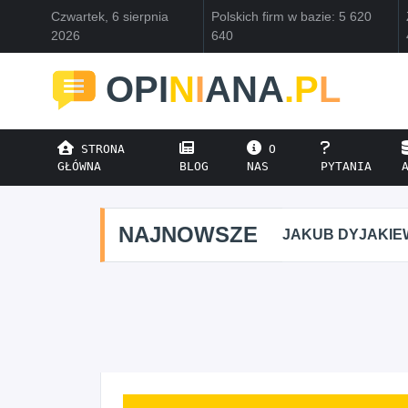
Czwartek, 6 sierpnia
Polskich firm w bazie: 5 620
2026
640
OPI
N
I
ANA
.P
L
STRONA
O
GŁÓWNA
BLOG
NAS
PYTANIA
NAJNOWSZE
JAKUB DYJAKIE