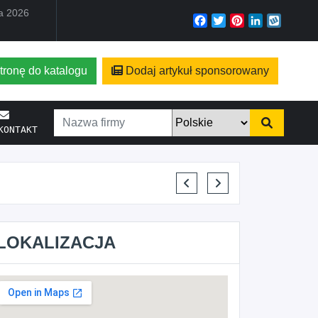
ia 2026
Facebook
Twitter
Pinterest
LinkedIn
Wyko
tronę do katalogu
Dodaj artykuł sponsorowany
KONTAKT
ELENA MAKARCHIK
LOKALIZACJA