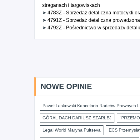
straganach i targowiskach
➤
4783Z - Sprzedaż detaliczna motocykli ora
➤
4791Z - Sprzedaż detaliczna prowadzona 
➤
4792Z - Pośrednictwo w sprzedaży detali
NOWE OPINIE
Paweł Laskowski Kancelaria Radców Prawnych L
GÓRAL DACH DARIUSZ SZARLEJ
"PRZEMO
Legal World Maryna Pultseva
ECS Przemysław