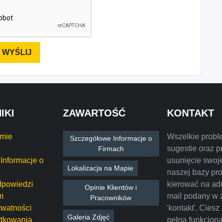
IKI
ZAWARTOŚĆ
KONTAKT
rmie
Wszelkie probl
Szczegółowe Informacje o
sugestie oraz p
Firmach
Informacje o
usunięcie swoje
Lokalizacja na Mapie
naszej bazy pr
dpowiedzi
kierować na ad
Opinie Klientów i
m
mail podany w 
Pracowników
ywatności
'kontakt'. Ciesz
Galeria Zdjęć
tkowania
pełną funkcjon