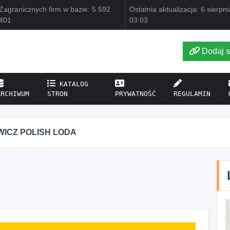
Zagranicznych firm w bazie: 5 592
Ostatnia aktualizacja: 6 sierpn
401
03:03
Dodaj s
KATALOG
ARCHIWUM
STRON
PRYWATNOŚĆ
REGULAMIN
WICZ POLISH LODA