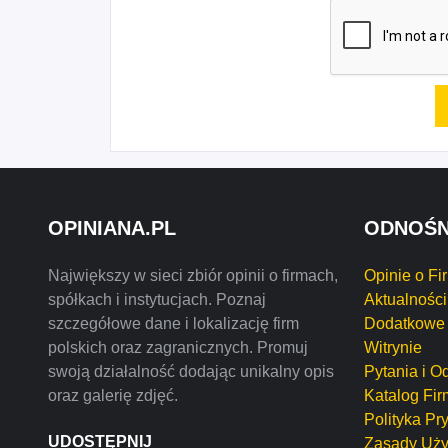
OPINIANA.PL
ODNOŚN
Największy w sieci zbiór opinii o firmach,
Opinie o Fi
spółkach i instytucjach. Poznaj
Aktualności
szczegółowe dane i lokalizację firm
Dodatkowe 
polskich oraz zagranicznych. Promuj
Witrynie
swoją działalność dodając unikalny opis
Pytania i O
oraz galerię zdjęć.
Katalog Fir
Polityka Pr
UDOSTĘPNIJ
Zasady Uży