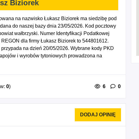
sz Biziorek
rowana na nazwisko Łukasz Biziorek ma siedzibę pod
dana do naszej bazy dnia 23/05/2026. Kod pocztowy
iat wałbrzyski. Numer Identyfikacji Podatkowej
y REGON dla firmy Łukasz Biziorek to 544801612.
ej przypada na dzień 20/05/2026. Wybrane kody PKD
 napojów i wyrobów tytoniowych prowadzona na
 detaliczna motocykli oraz części i akcesoriów do
na przez domy sprzedaży wysyłkowej lub Internet,
nej wyspecjalizowanej.
ów:
0
)
6
0