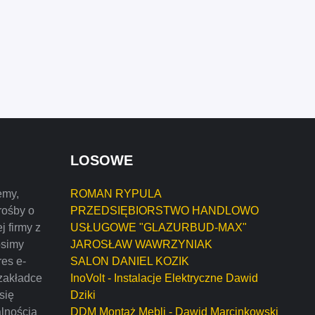
LOSOWE
emy,
ROMAN RYPULA
rośby o
PRZEDSIĘBIORSTWO HANDLOWO
j firmy z
USŁUGOWE "GLAZURBUD-MAX"
osimy
JAROSŁAW WAWRZYNIAK
res e-
SALON DANIEL KOZIK
zakładce
InoVolt - Instalacje Elektryczne Dawid
 się
Dziki
alnością
DDM Montaż Mebli - Dawid Marcinkowski