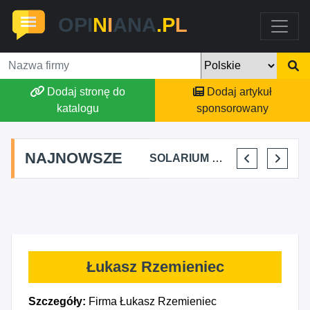
OPI
N
I
ANA
.P
L
Dodaj stronę do
Dodaj artykuł
katalogu
sponsorowany
NAJNOWSZE
MAREK MIRKIEWICZ - PSYCHOLOG
SABINA SZAŁYGA "PERFEKT"
SOLARIUM CALIFORNIA MARCIN KOTAS
SKLEP ODZIEŻOWY BOGDAN WIKTOROWSKI
Łukasz Rzemieniec
Szczegóły:
Firma Łukasz Rzemieniec