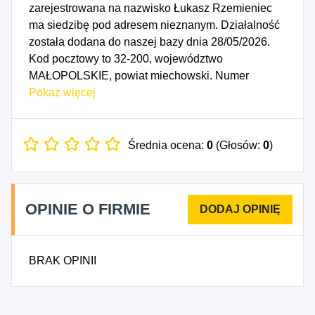
zarejestrowana na nazwisko Łukasz Rzemieniec
ma siedzibę pod adresem nieznanym. Działalność
została dodana do naszej bazy dnia 28/05/2026.
Kod pocztowy to 32-200, województwo
MAŁOPOLSKIE, powiat miechowski. Numer
Identyfikacji Podatkowej NIP to 6591561821, a
Pokaż więcej
numer identyfikacyjny REGON dla firmy Łukasz
Rzemieniec to 544838609. Data rozpoczęcia
działalności gospodarczej przypada na dzień
Średnia ocena:
0
(Głosów:
0
)
25/05/2026. Wybrane kody PKD to: 4941Z -
Transport drogowy towarów.
OPINIE O FIRMIE
BRAK OPINII