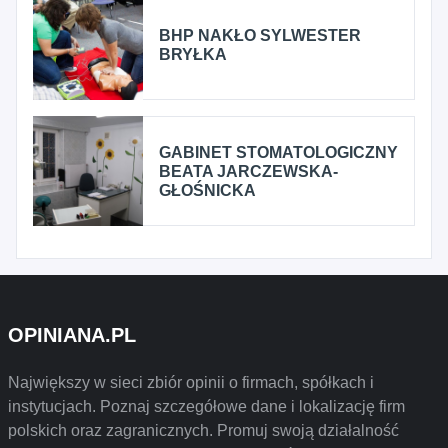
BHP NAKŁO SYLWESTER
BRYŁKA
GABINET STOMATOLOGICZNY
BEATA JARCZEWSKA-
GŁOŚNICKA
OPINIANA.PL
Największy w sieci zbiór opinii o firmach, spółkach i
instytucjach. Poznaj szczegółowe dane i lokalizację firm
polskich oraz zagranicznych. Promuj swoją działalność