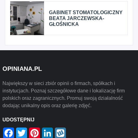
GABINET STOMATOLOGICZNY
BEATA JARCZEWSKA-
GŁOŚNICKA
OPINIANA.PL
Największy w sieci zbiór opinii o firmach, spółkach i
instytucjach. Poznaj szczegółowe dane i lokalizację firm
polskich oraz zagranicznych. Promuj swoją działalność
dodając unikalny opis oraz galerię zdjęć.
UDOSTĘPNIJ
Facebook
Twitter
Pinterest
LinkedIn
Wykop