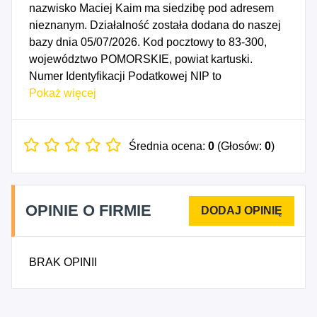
nazwisko Maciej Kaim ma siedzibę pod adresem
nieznanym. Działalność została dodana do naszej
bazy dnia 05/07/2026. Kod pocztowy to 83-300,
województwo POMORSKIE, powiat kartuski.
Numer Identyfikacji Podatkowej NIP to
7532233820, a numer identyfikacyjny REGON dla
Pokaż więcej
firmy Maciej Kaim to 360634987. Data rozpoczęcia
działalności gospodarczej przypada na dzień
02/07/2026. Wybrane kody PKD to: 3311Z -
Średnia ocena:
0
(Głosów:
0
)
Naprawa i konserwacja metalowych wyrobów
gotowych, 3312Z - Naprawa i konserwacja maszyn,
3313Z - Naprawa i konserwacja urządzeń
OPINIE O FIRMIE
elektronicznych i optycznych, 3314Z - Naprawa i
konserwacja urządzeń elektrycznych, 3319Z -
Naprawa i konserwacja pozostałego sprzętu i
BRAK OPINII
wyposażenia, 3320Z - Instalowanie maszyn
przemysłowych, sprzętu i wyposażenia, 9529Z -
Naprawa pozostałych artykułów użytku osobistego i
domowego, 2553Z - Obróbka mechaniczna