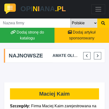
OPI
N
I
ANA
.P
L
Dodaj stronę do
Dodaj artykuł
katalogu
sponsorowany
NAJNOWSZE
SZ BURY PRYWATNA PRAKTYKA FIZJOTERAPII
ALEKSANDRA BAKA
AMATE OLIWIA KIRKIEWICZ
KAJU BUS JUSTYNA JASTRZĘBSKA
Maciej Kaim
Szczegóły:
Firma Maciej Kaim zarejestrowana na