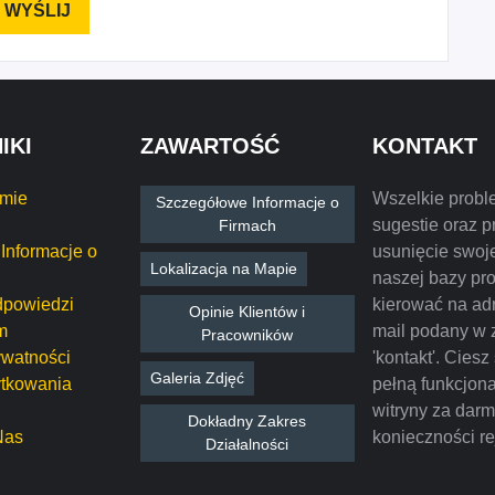
IKI
ZAWARTOŚĆ
KONTAKT
rmie
Wszelkie probl
Szczegółowe Informacje o
sugestie oraz p
Firmach
Informacje o
usunięcie swoje
Lokalizacja na Mapie
naszej bazy pr
dpowiedzi
kierować na ad
Opinie Klientów i
m
mail podany w 
Pracowników
ywatności
'kontakt'. Ciesz
Galeria Zdjęć
tkowania
pełną funkcjon
witryny za dar
Dokładny Zakres
Nas
konieczności rej
Działalności