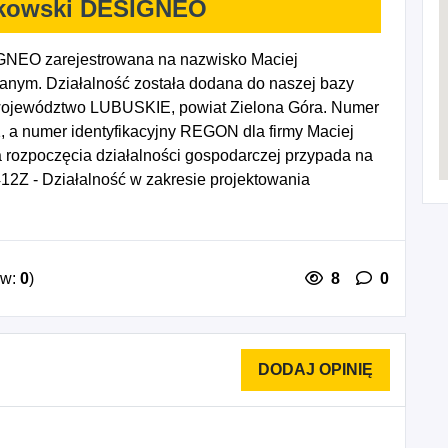
akowski DESIGNEO
GNEO zarejestrowana na nazwisko Maciej
anym. Działalność została dodana do naszej bazy
 województwo LUBUSKIE, powiat Zielona Góra. Numer
, a numer identyfikacyjny REGON dla firmy Maciej
ozpoczęcia działalności gospodarczej przypada na
12Z - Działalność w zakresie projektowania
ów:
0
)
8
0