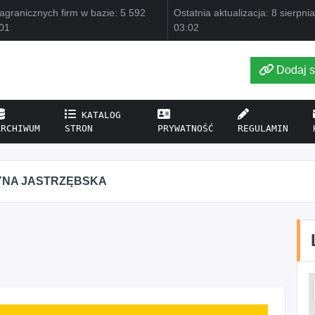
agranicznych firm w bazie: 5 592
Ostatnia aktualizacja: 8 sierpni
01
03:02
Dodaj s
KATALOG
ARCHIWUM
STRON
PRYWATNOŚĆ
REGULAMIN
YNA JASTRZĘBSKA