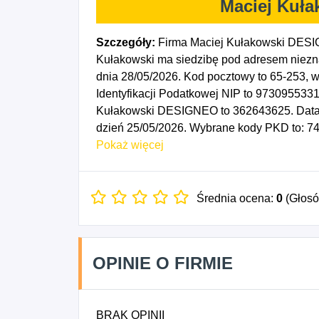
Maciej Kuł
Szczegóły:
Firma Maciej Kułakowski DESI
Kułakowski ma siedzibę pod adresem niezn
dnia 28/05/2026. Kod pocztowy to 65-253,
Identyfikacji Podatkowej NIP to 9730955331
Kułakowski DESIGNEO to 362643625. Data r
dzień 25/05/2026. Wybrane kody PKD to: 74
graficznego i komunikacji wizualnej.
Pokaż więcej
Średnia ocena:
0
(Głos
OPINIE O FIRMIE
BRAK OPINII