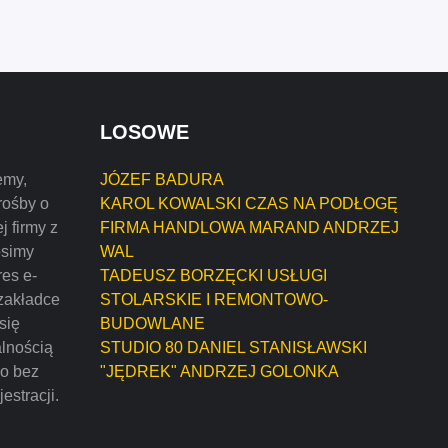
LOSOWE
emy,
JÓZEF BADURA
rośby o
KAROL KOWALSKI CZAS NA PODŁOGĘ
j firmy z
FIRMA HANDLOWA MARAND ANDRZEJ
osimy
WAL
res e-
TADEUSZ BORZĘCKI USŁUGI
zakładce
STOLARSKIE I REMONTOWO-
 się
BUDOWLANE
alnością
STUDIO 80 DANIEL STANISŁAWSKI
mo bez
"JĘDREK" ANDRZEJ GOLONKA
estracji.