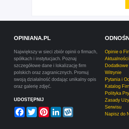
OPINIANA.PL
ODNOŚN
Największy w sieci zbiór opinii o firmach,
Opinie o Fi
spółkach i instytucjach. Poznaj
Aktualności
szczegółowe dane i lokalizację firm
Dodatkowe 
polskich oraz zagranicznych. Promuj
Witrynie
swoją działalność dodając unikalny opis
Pytania i O
oraz galerię zdjęć.
Katalog Fir
Polityka Pr
UDOSTĘPNIJ
Zasady Uży
Serwisu
Facebook
Twitter
Pinterest
LinkedIn
Wykop
Napisz do 