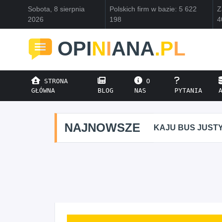
Sobota, 8 sierpnia
Polskich firm w bazie: 5 622
Z
2026
198
4
OPI
N
I
ANA
.P
L
STRONA
O
GŁÓWNA
BLOG
NAS
PYTANIA
NAJNOWSZE
KAJU BUS JUST