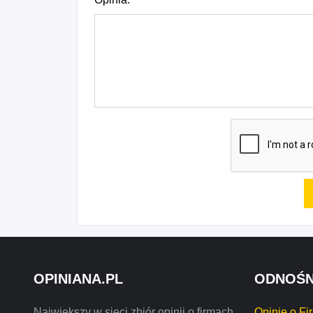
OPINIANA.PL
ODNOŚN
Największy w sieci zbiór opinii o firmach,
Opinie o Fi