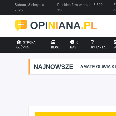
Sobota, 8 sierpnia
Polskich firm w bazie: 5 622
Z
2026
198
4
OPI
N
I
ANA
.P
L
STRONA
O
GŁÓWNA
BLOG
NAS
PYTANIA
NAJNOWSZE
AMATE OLIWIA KIRKIEWIC