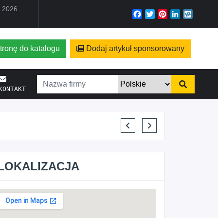
a 2026
Facebook
Twitter
Pinterest
LinkedIn
Wyko
tronę do katalogu
Dodaj artykuł sponsorowany
KONTAKT
KAJU BUS JUSTYNA JASTRZĘBSK
LOKALIZACJA