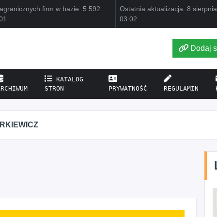
agranicznych firm w bazie: 5 592
Ostatnia aktualizacja: 8 sierpni
01
03:02
Dodaj s
KATALOG
ARCHIWUM
STRON
PRYWATNOŚĆ
REGULAMIN
Z