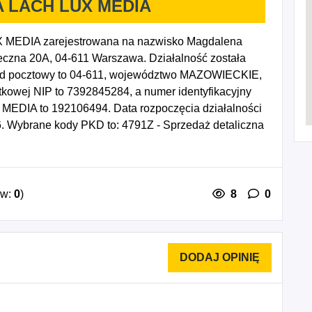
 LACH LUX MEDIA
EDIA zarejestrowana na nazwisko Magdalena
eczna 20A, 04-611 Warszawa. Działalność została
Kod pocztowy to 04-611, województwo MAZOWIECKIE,
tkowej NIP to 7392845284, a numer identyfikacyjny
IA to 192106494. Data rozpoczęcia działalności
. Wybrane kody PKD to: 4791Z - Sprzedaż detaliczna
j lub Internet, 5911Z - Działalność związana z
 telewizyjnych, 7311Z - Działalność agencji
 związana z dystrybucją treści, 7312Z - Reklama
Działalność pozostała w zakresie public relations i
ów:
0
)
8
0