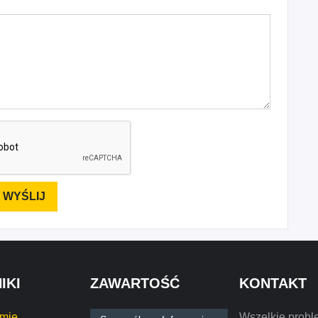
IKI
ZAWARTOŚĆ
KONTAKT
rmie
Wszelkie probl