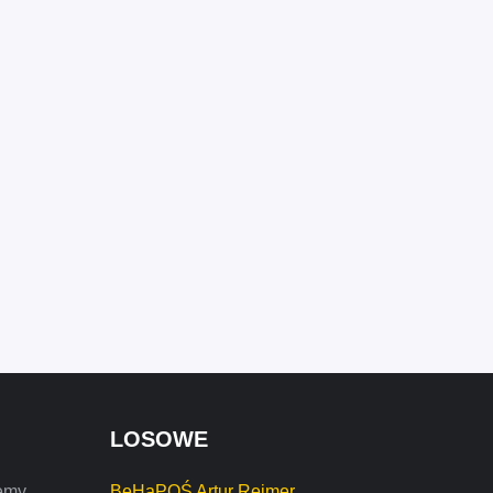
LOSOWE
emy,
BeHaPOŚ Artur Rejmer