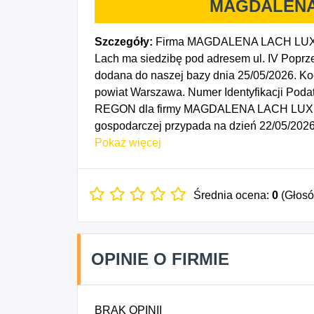
MAGDALENA
Szczegóły:
Firma MAGDALENA LACH LUX M
Lach ma siedzibę pod adresem ul. IV Poprz
dodana do naszej bazy dnia 25/05/2026. 
powiat Warszawa. Numer Identyfikacji Poda
REGON dla firmy MAGDALENA LACH LUX MED
gospodarczej przypada na dzień 22/05/2026
prowadzona przez domy sprzedaży wysyłkowe
Pokaż więcej
produkcją filmów, nagrań wideo i programów
reklamowych, 6039Z - Pozostała działalność
poprzez środki masowego przekazu, 7330B - 
Średnia ocena:
0
(Głos
komunikacji.
OPINIE O FIRMIE
BRAK OPINII