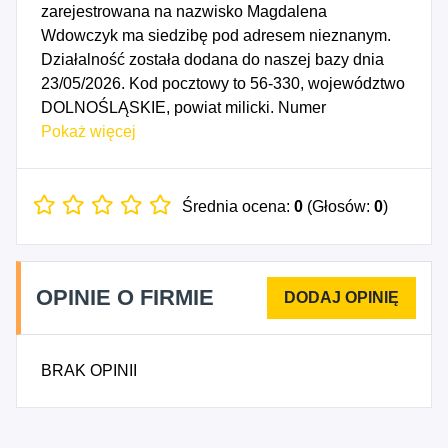
zarejestrowana na nazwisko Magdalena
Wdowczyk ma siedzibę pod adresem nieznanym.
Działalność została dodana do naszej bazy dnia
23/05/2026. Kod pocztowy to 56-330, województwo
DOLNOŚLĄSKIE, powiat milicki. Numer
Identyfikacji Podatkowej NIP to 9161386050, a
Pokaż więcej
numer identyfikacyjny REGON dla firmy Magdalena
Wdowczyk to 544809105. Data rozpoczęcia
działalności gospodarczej przypada na dzień
Średnia ocena:
0
(Głosów:
0
)
20/05/2026. Wybrane kody PKD to: 8121Z -
Niespecjalistyczne sprzątanie budynków i obiektów
przemysłowych.
OPINIE O FIRMIE
BRAK OPINII