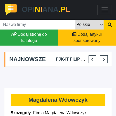
OPI
N
I
ANA
.P
L
Dodaj stronę do
Dodaj artykuł
katalogu
sponsorowany
NAJNOWSZE
SELLESTATE AGATA SZALCZYK
SKYLINE POWER GROUP KACPER KONIEC
FJK-IT FILIP SZYMAŃSKI
BARTŁOMIEJ DYLIK CLOUDY AFFAIRS INTERNATIONAL
Magdalena Wdowczyk
Szczegóły:
Firma Magdalena Wdowczyk