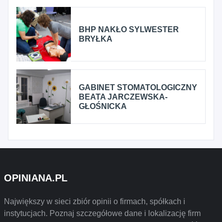
BHP NAKŁO SYLWESTER
BRYŁKA
GABINET STOMATOLOGICZNY
BEATA JARCZEWSKA-
GŁOŚNICKA
OPINIANA.PL
Największy w sieci zbiór opinii o firmach, spółkach i
instytucjach. Poznaj szczegółowe dane i lokalizację firm