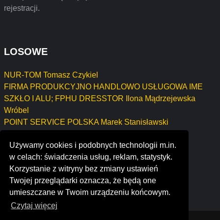
rejestracji.
LOSOWE
NUR-TOM Tomasz Czykiel
FIRMA PRODUKCYJNO HANDLOWO USŁUGOWA IME
SZKŁO I ALU; FPHU DRESSTOR Ilona Mądrzejewska
Wróbel
POINT SERVICE POLSKA Marek Stanisławski
WI�NIEWSKA EDYTA SOLARIUM "TROPIKALNE
Używamy cookies i podobnych technologii m.in.
S�O�CE"
w celach: świadczenia usług, reklam, statystyk.
TOMASZ ZAJĄCZKOWSKI - PRYWATNE USŁUGI
Korzystanie z witryny bez zmiany ustawień
KOMPUTEROWE
Twojej przeglądarki oznacza, że będą one
wakerobin
umieszczane w Twoim urządzeniu końcowym.
Czytaj więcej