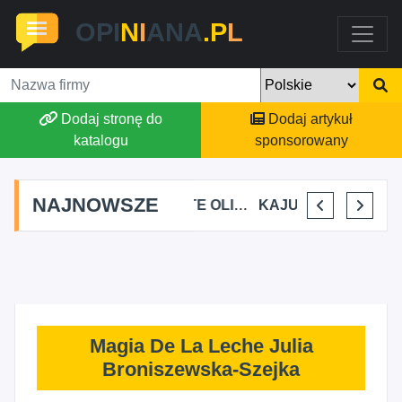
OPI
N
I
ANA
.P
L
Dodaj stronę do
Dodaj artykuł
katalogu
sponsorowany
NAJNOWSZE
ALEKSANDRA BAKA
AMATE OLIWIA KIRKIEWICZ
KAJU BUS JUSTYNA JASTRZĘBSKA
VIKTORIA JORDAN FIT&NUTRITION - WIKTORIA JORDAN
Magia De La Leche Julia
Broniszewska-Szejka