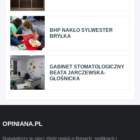
BHP NAKŁO SYLWESTER
BRYŁKA
GABINET STOMATOLOGICZNY
BEATA JARCZEWSKA-
GŁOŚNICKA
OPINIANA.PL
Największy w sieci zbiór opinii o firmach, spółkach i