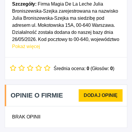
Szczegóły:
Firma Magia De La Leche Julia
Broniszewska-Szejka zarejestrowana na nazwisko
Julia Broniszewska-Szejka ma siedzibę pod
adresem ul. Mokotowska 15A, 00-640 Warszawa.
Działalność została dodana do naszej bazy dnia
26/05/2026. Kod pocztowy to 00-640, województwo
MAZOWIECKIE, powiat Warszawa. Numer
Pokaż więcej
Identyfikacji Podatkowej NIP to 5322126399, a
numer identyfikacyjny REGON dla firmy Magia De
La Leche Julia Broniszewska-Szejka to
Średnia ocena:
0
(Głosów:
0
)
544813549. Data rozpoczęcia działalności
gospodarczej przypada na dzień 23/05/2026.
Wybrane kody PKD to: 6910Z - Działalność
OPINIE O FIRMIE
prawnicza, 7311Z - Działalność agencji
reklamowych, 7020Z - Doradztwo w zakresie
prowadzenia działalności gospodarczej i pozostałe
BRAK OPINII
doradztwo w zakresie zarządzania, 8569Z -
Działalność wspomagająca edukację, gdzie indziej
niesklasyfikowana, 8693Z - Działalność