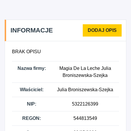
psychologiczna i psychoterapeutyczna, z
wyłączeniem lekarskiej, 8699D - Działalność w
zakresie pozostałej opieki zdrowotnej.
INFORMACJE
BRAK OPISU
Nazwa firmy:
Magia De La Leche Julia
Broniszewska-Szejka
Właściciel:
Julia Broniszewska-Szejka
NIP:
5322126399
REGON:
544813549