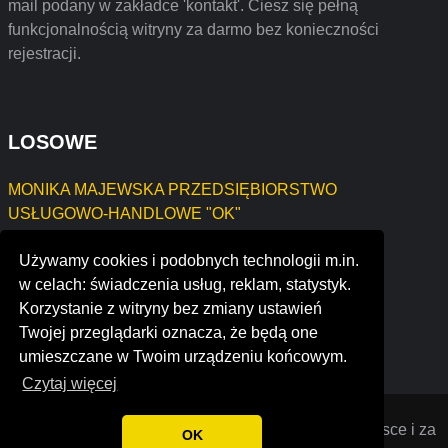
mail podany w zakładce 'kontakt'. Ciesz się pełną
funkcjonalnością witryny za darmo bez konieczności
rejestracji.
LOSOWE
MONIKA MAJEWSKA PRZEDSIĘBIORSTWO
USŁUGOWO-HANDLOWE "OK"
Maja Małyska Commit Marketing
Używamy cookies i podobnych technologii m.in.
AQUA PRO MICHAŁ WRÓBEL
w celach: świadczenia usług, reklam, statystyk.
Dorota Kraszewska
Korzystanie z witryny bez zmiany ustawień
F.H. Żurawicki Mieczysław Wólka Proszewska 24
Twojej przeglądarki oznacza, że będą one
Consulting and marketing Dzmitry Bikraniou
umieszczane w Twoim urządzeniu końcowym.
Czytaj więcej
Opiniana
© 2022 Opinie o firmach założonych w Polsce i za
OK