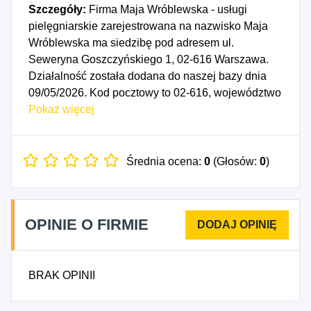
Szczegóły:
Firma Maja Wróblewska - usługi
pielęgniarskie zarejestrowana na nazwisko Maja
Wróblewska ma siedzibę pod adresem ul.
Seweryna Goszczyńskiego 1, 02-616 Warszawa.
Działalność została dodana do naszej bazy dnia
09/05/2026. Kod pocztowy to 02-616, województwo
MAZOWIECKIE, powiat Warszawa. Numer
Pokaż więcej
Identyfikacji Podatkowej NIP to 1231603940, a
numer identyfikacyjny REGON dla firmy Maja
Wróblewska - usługi pielęgniarskie to 544700325.
Średnia ocena:
0
(Głosów:
0
)
Data rozpoczęcia działalności gospodarczej
przypada na dzień 06/05/2026. Wybrane kody PKD
to: 8694Z - Działalność pielęgniarska i położnicza.
OPINIE O FIRMIE
BRAK OPINII