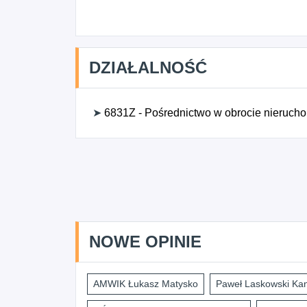
DZIAŁALNOŚĆ
➤
6831Z - Pośrednictwo w obrocie nieruch
NOWE OPINIE
AMWIK Łukasz Matysko
Paweł Laskowski Kan