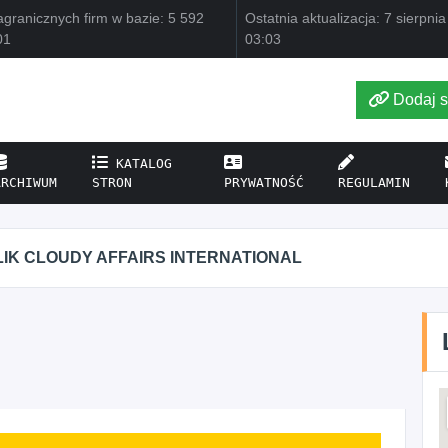
granicznych firm w bazie: 5 592
Ostatnia aktualizacja: 7 sierpni
01
03:03
Dodaj s
KATALOG
ARCHIWUM
STRON
PRYWATNOŚĆ
REGULAMIN
IK CLOUDY AFFAIRS INTERNATIONAL