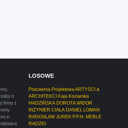
LOSOWE
emy,
Pracownia Projektowa ARTYŚCI &
rośby o
ARCHITEKCI Kaja Koziarska
j firmy z
HADZIŃSKA DOROTA WIDOR
osimy
INŻYNIER CIAŁA DANIEL LOMAN
res e-
RADOSŁAW JUREK P.P.H. MEBLE
zakładce
RADZIO