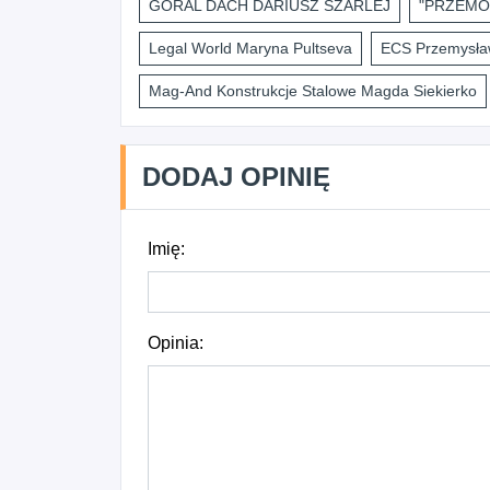
GÓRAL DACH DARIUSZ SZARLEJ
"PRZEMO
Legal World Maryna Pultseva
ECS Przemysław
Mag-And Konstrukcje Stalowe Magda Siekierko
DODAJ OPINIĘ
Imię:
Opinia: