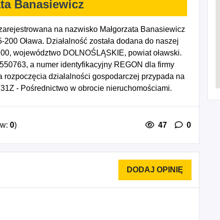
ta Banasiewicz
zarejestrowana na nazwisko Małgorzata Banasiewicz
5-200 Oława. Działalność została dodana do naszej
5-200, województwo DOLNOŚLĄSKIE, powiat oławski.
1550763, a numer identyfikacyjny REGON dla firmy
 rozpoczęcia działalności gospodarczej przypada na
31Z - Pośrednictwo w obrocie nieruchomościami.
ów:
0
)
47
0