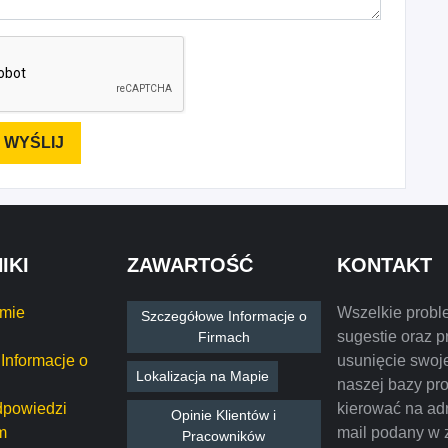
IKI
ZAWARTOŚĆ
KONTAKT
rmie
Wszelkie probl
Szczegółowe Informacje o
sugestie oraz p
Firmach
Informacje o
usunięcie swoje
Lokalizacja na Mapie
naszej bazy pr
dpowiedzi
kierować na ad
Opinie Klientów i
m
mail podany w 
Pracowników