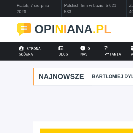
Piątek, 7 sierpnia
Polskich firm w bazie: 5 621
Za
2026
533
4
OPI
N
I
ANA
.P
L
STRONA
O
GŁÓWNA
BLOG
NAS
PYTANIA
NAJNOWSZE
BARTŁOMIEJ DYL