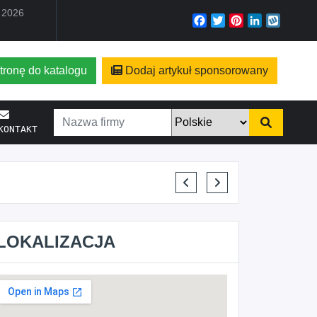
a 2026
Facebook
Twitter
Pinterest
LinkedIn
Wyko
tronę do katalogu
Dodaj artykuł sponsorowany
KONTAKT
KRYSTIAN PISULA
LOKALIZACJA