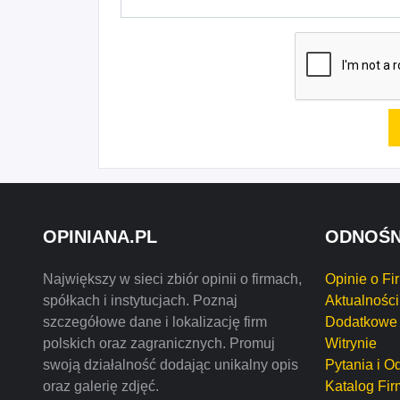
OPINIANA.PL
ODNOŚN
Największy w sieci zbiór opinii o firmach,
Opinie o Fi
spółkach i instytucjach. Poznaj
Aktualności
szczegółowe dane i lokalizację firm
Dodatkowe 
polskich oraz zagranicznych. Promuj
Witrynie
swoją działalność dodając unikalny opis
Pytania i O
oraz galerię zdjęć.
Katalog Fir