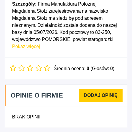
Szczegóły:
Firma Manufaktura Położnej
Magdalena Stolz zarejestrowana na nazwisko
Magdalena Stolz ma siedzibę pod adresem
nieznanym. Działalność została dodana do naszej
bazy dnia 05/07/2026. Kod pocztowy to 83-250,
województwo POMORSKIE, powiat starogardzki.
Numer Identyfikacji Podatkowej NIP to
Pokaż więcej
5922310438, a numer identyfikacyjny REGON dla
firmy Manufaktura Położnej Magdalena Stolz to
545152216. Data rozpoczęcia działalności
Średnia ocena:
0
(Głosów:
0
)
gospodarczej przypada na dzień 02/07/2026.
Wybrane kody PKD to: 8559D - Pozostałe
pozaszkolne formy edukacji, gdzie indziej
OPINIE O FIRMIE
niesklasyfikowane, 8694Z - Działalność
pielęgniarska i położnicza, 8696Z - Działalność w
zakresie medycyny tradycyjnej, uzupełniającej i
BRAK OPINII
alternatywnej.