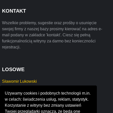
KONTAKT
Wszelkie problemy, sugestie oraz prośby o usunięcie
swojej firmy z naszej bazy prosimy kierować na adres e-
mail podany w zakładce 'kontakt'. Ciesz się pełną
funkcjonalnością witryny za darmo bez konieczności
rejestracji.
LOSOWE
Sławomir Lukowski
STAR AUTO Aneta Romaniuk
Używamy cookies i podobnych technologii m.in.
philippine times of southern nevada
w celach: świadczenia usług, reklam, statystyk.
gorgia
Korzystanie z witryny bez zmiany ustawień
fairtunes
Twojej przeglądarki oznacza, że będą one
nda private clients