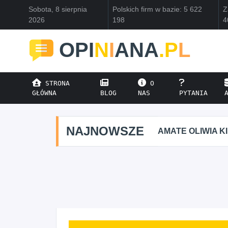
Sobota, 8 sierpnia
Polskich firm w bazie: 5 622
Z
2026
198
4
OPI
N
I
ANA
.P
L
STRONA
O
GŁÓWNA
BLOG
NAS
PYTANIA
NAJNOWSZE
AMATE OLIWIA K