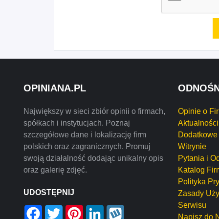
OPINIANA.PL
ODNOŚN
Największy w sieci zbiór opinii o firmach,
Opinie o Fi
spółkach i instytucjach. Poznaj
Aktualności
szczegółowe dane i lokalizację firm
Dodatkowe 
polskich oraz zagranicznych. Promuj
Witrynie
swoją działalność dodając unikalny opis
Pytania i O
oraz galerię zdjęć.
Katalog Fir
Polityka Pr
UDOSTĘPNIJ
Zasady Uży
Serwisu
Facebook
Twitter
Pinterest
LinkedIn
Wykop
Napisz do 