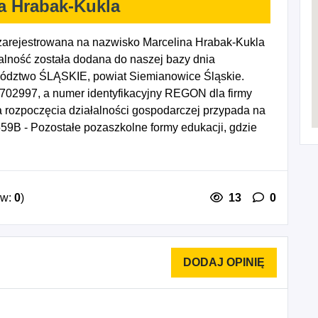
a Hrabak-Kukla
zarejestrowana na nazwisko Marcelina Hrabak-Kukla
lność została dodana do naszej bazy dnia
wództwo ŚLĄSKIE, powiat Siemianowice Śląskie.
1702997, a numer identyfikacyjny REGON dla firmy
 rozpoczęcia działalności gospodarczej przypada na
59B - Pozostałe pozaszkolne formy edukacji, gdzie
e pozaszkolne formy edukacji, gdzie indziej
kresie pozostałej opieki zdrowotnej.
ów:
0
)
13
0