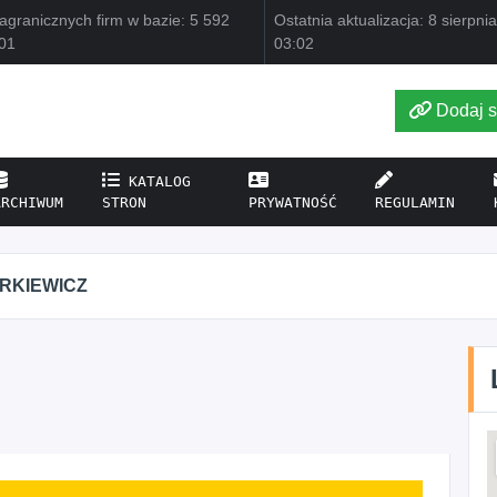
agranicznych firm w bazie: 5 592
Ostatnia aktualizacja: 8 sierpni
01
03:02
Dodaj s
KATALOG
ARCHIWUM
STRON
PRYWATNOŚĆ
REGULAMIN
IRKIEWICZ