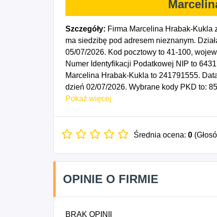
Marcelin
Szczegóły:
Firma Marcelina Hrabak-Kukla 
ma siedzibę pod adresem nieznanym. Działa
05/07/2026. Kod pocztowy to 41-100, woje
Numer Identyfikacji Podatkowej NIP to 643
Marcelina Hrabak-Kukla to 241791555. Data
dzień 02/07/2026. Wybrane kody PKD to: 85
indziej niesklasyfikowane, 8559D - Pozostał
Pokaż więcej
niesklasyfikowane, 8699D - Działalność w za
Średnia ocena:
0
(Głos
OPINIE O FIRMIE
BRAK OPINII