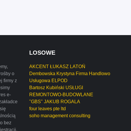
LOSOWE
emy,
AKCENT ŁUKASZ LATOŃ
rośby o
Dembowska Krystyna Firma Handlowo
j firmy z
Usługowa ELPOD
osimy
Bartosz Kubiński USŁUGI
res e-
REMONTOWO-BUDOWLANE
zakładce
"GBS" JAKUB ROGALA
 się
four leaves pte ltd
alnością
soho management consulting
mo bez
estracji.