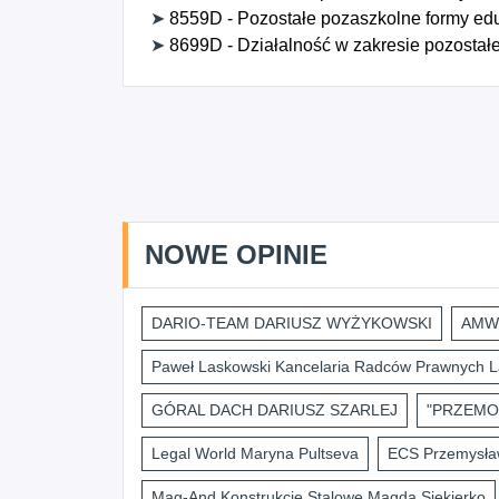
➤
8559D - Pozostałe pozaszkolne formy eduk
➤
8699D - Działalność w zakresie pozostałe
NOWE OPINIE
DARIO-TEAM DARIUSZ WYŻYKOWSKI
AMWI
Paweł Laskowski Kancelaria Radców Prawnych L
GÓRAL DACH DARIUSZ SZARLEJ
"PRZEMO
Legal World Maryna Pultseva
ECS Przemysław
Mag-And Konstrukcje Stalowe Magda Siekierko