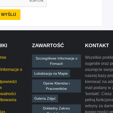
IKI
ZAWARTOŚĆ
KONTAKT
rmie
Wszelkie probl
Szczegółowe Informacje o
sugestie oraz p
Firmach
Informacje o
usunięcie swoje
Lokalizacja na Mapie
naszej bazy pr
dpowiedzi
kierować na ad
Opinie Klientów i
m
mail podany w 
Pracowników
ywatności
'kontakt'. Ciesz
Galeria Zdjęć
tkowania
pełną funkcjon
witryny za dar
Dokładny Zakres
Nas
konieczności rej