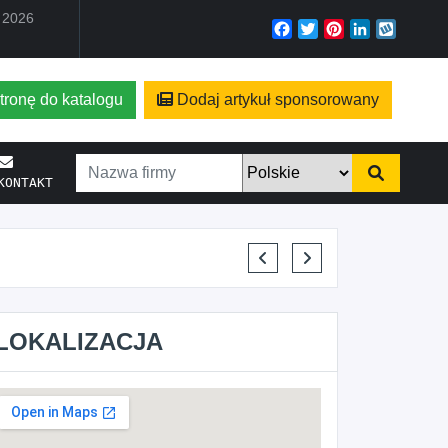
a 2026
Facebook
Twitter
Pinterest
LinkedIn
Wyko
tronę do katalogu
Dodaj artykuł sponsorowany
KONTAKT
KRYSTIAN PISULA
LOKALIZACJA