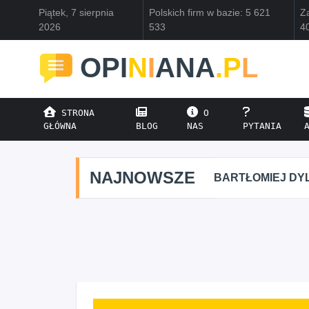
Piątek, 7 sierpnia
Polskich firm w bazie: 5 621
Za
2026
533
4
OPI
N
I
ANA
.P
L
STRONA
O
GŁÓWNA
BLOG
NAS
PYTANIA
NAJNOWSZE
BARTŁOMIEJ DYL