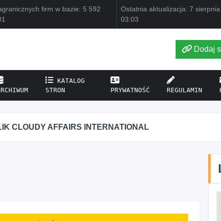
granicznych firm w bazie: 5 592
Ostatnia aktualizacja: 7 sierpni
01
03:03
Dodaj s
KATALOG
ARCHIWUM
STRON
PRYWATNOŚĆ
REGULAMIN
IK CLOUDY AFFAIRS INTERNATIONAL