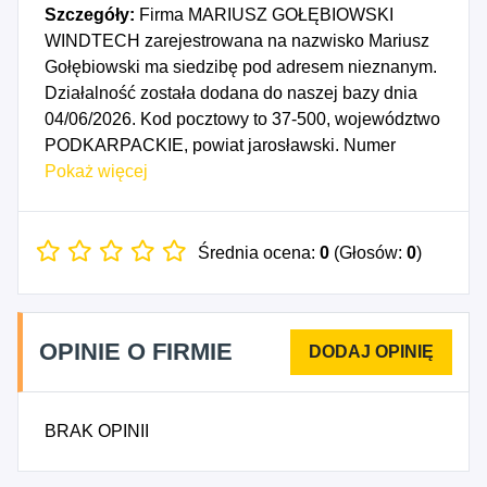
Szczegóły:
Firma MARIUSZ GOŁĘBIOWSKI
WINDTECH zarejestrowana na nazwisko Mariusz
Gołębiowski ma siedzibę pod adresem nieznanym.
Działalność została dodana do naszej bazy dnia
04/06/2026. Kod pocztowy to 37-500, województwo
PODKARPACKIE, powiat jarosławski. Numer
Identyfikacji Podatkowej NIP to 5372466967, a
Pokaż więcej
numer identyfikacyjny REGON dla firmy MARIUSZ
GOŁĘBIOWSKI WINDTECH to 544786210. Data
rozpoczęcia działalności gospodarczej przypada
Średnia ocena:
0
(Głosów:
0
)
na dzień 01/06/2026. Wybrane kody PKD to: 3319Z
- Naprawa i konserwacja pozostałego sprzętu i
wyposażenia, 3320Z - Instalowanie maszyn
OPINIE O FIRMIE
przemysłowych, sprzętu i wyposażenia, 4222Z -
Roboty związane z budową linii
telekomunikacyjnych i elektroenergetycznych,
BRAK OPINII
4299Z - Roboty związane z budową pozostałych
obiektów inżynierii lądowej i wodnej, gdzie indziej
niesklasyfikowane, 4399Z - Pozostałe