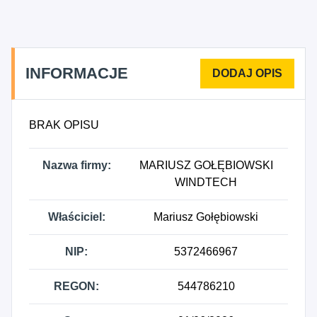
specjalistyczne roboty budowlane, gdzie indziej
niesklasyfikowane, 4324Z - Wykonywanie
pozostałych instalacji budowlanych.
INFORMACJE
BRAK OPISU
Nazwa firmy:
MARIUSZ GOŁĘBIOWSKI
WINDTECH
Właściciel:
Mariusz Gołębiowski
NIP:
5372466967
REGON:
544786210