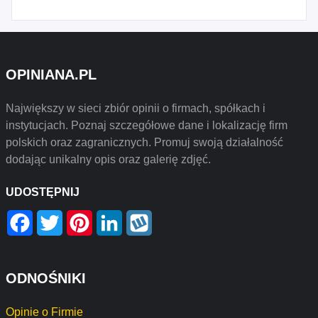
OPINIANA.PL
Największy w sieci zbiór opinii o firmach, spółkach i
instytucjach. Poznaj szczegółowe dane i lokalizację firm
polskich oraz zagranicznych. Promuj swoją działalność
dodając unikalny opis oraz galerię zdjęć.
UDOSTĘPNIJ
Facebook
Twitter
Pinterest
LinkedIn
Wykop
ODNOŚNIKI
Opinie o Firmie