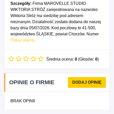
Szczegóły:
Firma MAROVELLE STUDIO
WIKTORIA STRÓŻ zarejestrowana na nazwisko
Wiktoria Stróż ma siedzibę pod adresem
nieznanym. Działalność została dodana do naszej
bazy dnia 05/07/2026. Kod pocztowy to 41-500,
województwo ŚLĄSKIE, powiat Chorzów. Numer
Identyfikacji Podatkowej NIP to 6272808529, a
Pokaż więcej
numer identyfikacyjny REGON dla firmy
MAROVELLE STUDIO WIKTORIA STRÓŻ to
545146457. Data rozpoczęcia działalności
Średnia ocena:
0
(Głosów:
0
)
gospodarczej przypada na dzień 02/07/2026.
Wybrane kody PKD to: 7311Z - Działalność agencji
reklamowych, 7420Z - Działalność fotograficzna,
OPINIE O FIRMIE
8230Z - Działalność związana z organizacją
targów, wystaw i kongresów, 9699Z - Pozostała
działalność usługowa, gdzie indziej
BRAK OPINII
niesklasyfikowana.