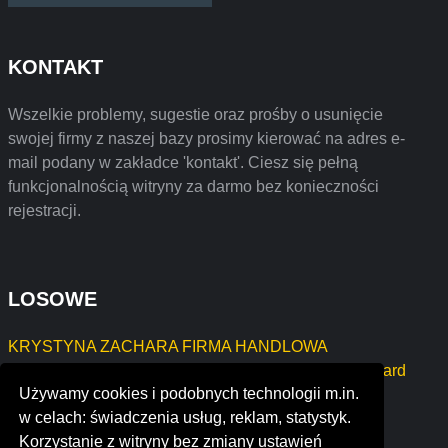
KONTAKT
Wszelkie problemy, sugestie oraz prośby o usunięcie
swojej firmy z naszej bazy prosimy kierować na adres e-
mail podany w zakładce 'kontakt'. Ciesz się pełną
funkcjonalnością witryny za darmo bez konieczności
rejestracji.
LOSOWE
KRYSTYNA ZACHARA FIRMA HANDLOWA
Handel obwoźny hurtowy i detaliczny Michalski Ryszard
Używamy cookies i podobnych technologii m.in.
Marzena Dopierała - Sklep Ogólnospożywczy
w celach: świadczenia usług, reklam, statystyk.
daubney limited
Korzystanie z witryny bez zmiany ustawień
ninety five south, inc.