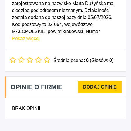
zarejestrowana na nazwisko Marta Dużyńska ma
siedzibę pod adresem nieznanym. Działalność
została dodana do naszej bazy dnia 05/07/2026.
Kod pocztowy to 32-064, województwo
MAŁOPOLSKIE, powiat krakowski. Numer
Identyfikacji Podatkowej NIP to 9223057444, a
Pokaż więcej
numer identyfikacyjny REGON dla firmy Marta
Dużyńska By The Table to 369330444. Data
rozpoczęcia działalności gospodarczej przypada
Średnia ocena:
0
(Głosów:
0
)
na dzień 02/07/2026. Wybrane kody PKD to: 4778Z
- Sprzedaż detaliczna pozostałych nowych
wyrobów prowadzona w wyspecjalizowanych
OPINIE O FIRMIE
sklepach, 4791Z - Sprzedaż detaliczna
prowadzona przez domy sprzedaży wysyłkowej lub
Internet, 7311Z - Działalność agencji reklamowych,
BRAK OPINII
8230Z - Działalność związana z organizacją
targów, wystaw i kongresów, 8559B - Pozostałe
pozaszkolne formy edukacji, gdzie indziej
niesklasyfikowane, 5622Z - Regularne