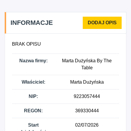
przygotowywanie i dostarczanie żywności dla
odbiorców zewnętrznych (katering regularny) i
pozostała gastronomiczna działalność usługowa.
INFORMACJE
BRAK OPISU
Nazwa firmy:
Marta Dużyńska By The
Table
Właściciel:
Marta Dużyńska
NIP:
9223057444
REGON:
369330444
Start
02/07/2026