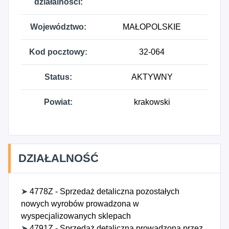
działalności:
Województwo:
MAŁOPOLSKIE
Kod pocztowy:
32-064
Status:
AKTYWNY
Powiat:
krakowski
DZIAŁALNOŚĆ
➤
4778Z - Sprzedaż detaliczna pozostałych
nowych wyrobów prowadzona w
wyspecjalizowanych sklepach
➤
4791Z - Sprzedaż detaliczna prowadzona przez