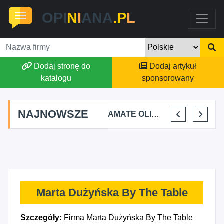
OPI
N
I
ANA
.P
L
Dodaj stronę do
Dodaj artykuł
katalogu
sponsorowany
NAJNOWSZE
ATNA PRAKTYKA FIZJOTERAPII
ALEKSANDRA BAKA
AMATE OLIWIA KIRKIEWICZ
KAJU BUS JUSTYNA JASTRZĘBSKA
VIK
Marta Dużyńska By The Table
Szczegóły:
Firma Marta Dużyńska By The Table