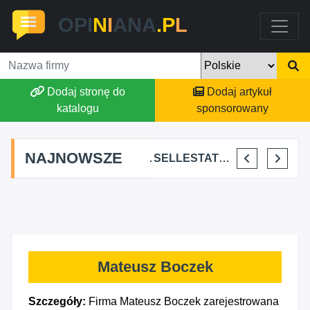
OPI
N
I
ANA
.P
L
Dodaj stronę do
Dodaj artykuł
katalogu
sponsorowany
NAJNOWSZE
BARTŁOMIEJ DYLIK CLOUDY AFFAIRS INTERNATIONAL
KRYSTIAN PISULA
SELLESTATE AGATA SZALCZYK
SKYLINE POWER GROUP KACPER KONIEC
Mateusz Boczek
Szczegóły:
Firma Mateusz Boczek zarejestrowana