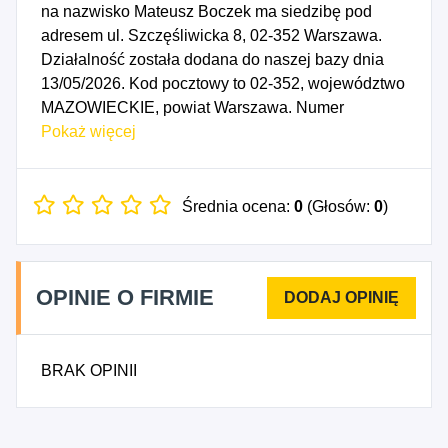
na nazwisko Mateusz Boczek ma siedzibę pod
adresem ul. Szczęśliwicka 8, 02-352 Warszawa.
Działalność została dodana do naszej bazy dnia
13/05/2026. Kod pocztowy to 02-352, województwo
MAZOWIECKIE, powiat Warszawa. Numer
Identyfikacji Podatkowej NIP to 7011313746, a
Pokaż więcej
numer identyfikacyjny REGON dla firmy Mateusz
Boczek to 544733900. Data rozpoczęcia
działalności gospodarczej przypada na dzień
Średnia ocena:
0
(Głosów:
0
)
10/05/2026. Wybrane kody PKD to: 5911Z -
Działalność związana z produkcją filmów, nagrań
wideo i programów telewizyjnych, 5912Z -
OPINIE O FIRMIE
Działalność postprodukcyjna związana z filmami,
nagraniami wideo i programami telewizyjnymi,
5913Z - Działalność związana z dystrybucją filmów,
BRAK OPINII
nagrań wideo i programów telewizyjnych.