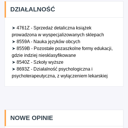
DZIAŁALNOŚĆ
➤
4761Z - Sprzedaż detaliczna książek
prowadzona w wyspecjalizowanych sklepach
➤
8559A - Nauka języków obcych
➤
8559B - Pozostałe pozaszkolne formy edukacji,
gdzie indziej niesklasyfikowane
➤
8540Z - Szkoły wyższe
➤
8693Z - Działalność psychologiczna i
psychoterapeutyczna, z wyłączeniem lekarskiej
NOWE OPINIE