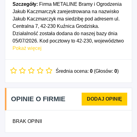
Szczegóły:
Firma METALINE Bramy i Ogrodzenia
Jakub Kaczmarczyk zarejestrowana na nazwisko
Jakub Kaczmarczyk ma siedzibę pod adresem ul.
Centralna 7, 42-230 Kuźnica Grodziska.
Działalność została dodana do naszej bazy dnia
05/07/2026. Kod pocztowy to 42-230, województwo
ŚLĄSKIE, powiat częstochowski. Numer
Pokaż więcej
Identyfikacji Podatkowej NIP to 9492284656, a
numer identyfikacyjny REGON dla firmy METALINE
Bramy i Ogrodzenia Jakub Kaczmarczyk to
Średnia ocena:
0
(Głosów:
0
)
545067485. Data rozpoczęcia działalności
gospodarczej przypada na dzień 02/07/2026.
Wybrane kody PKD to: 4312Z - Przygotowanie
OPINIE O FIRMIE
terenu pod budowę, 4399Z - Pozostałe
specjalistyczne roboty budowlane, gdzie indziej
niesklasyfikowane, 8130Z - Działalność usługowa
BRAK OPINII
związana z zagospodarowaniem terenów zieleni,
4324Z - Wykonywanie pozostałych instalacji
budowlanych, 4335Z - Wykonywanie pozostałych