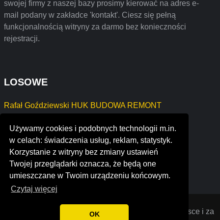
swojej firmy z naszej bazy prosimy kierować na adres e-
mail podany w zakładce 'kontakt'. Ciesz się pełną
funkcjonalnością witryny za darmo bez konieczności
rejestracji.
LOSOWE
Rafał Goździewski HUK BUDOWA REMONT
Roboty Ogólnobudowlane Michał Wiśniewski
Używamy cookies i podobnych technologii m.in.
precision heavy equipment
w celach: świadczenia usług, reklam, statystyk.
diba industries inc.
Korzystanie z witryny bez zmiany ustawień
hashigo zake limited
Twojej przeglądarki oznacza, że będą one
cloud 9 studios
umieszczane w Twoim urządzeniu końcowym.
Czytaj więcej
Opiniana
© 2022 Opinie o firmach założonych w Polsce i za
OK