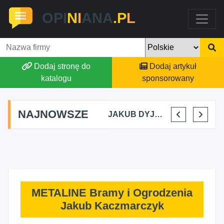
OPI
N
I
ANA
.P
L
Dodaj stronę do
Dodaj artykuł
katalogu
sponsorowany
NAJNOWSZE
MARTYNA KUPIDURA KIKI
MARTA BRACHA
JAKUB DYJAKIEWICZ POLISH LODA
ELENA MAKARCHIK
METALINE Bramy i Ogrodzenia
Jakub Kaczmarczyk