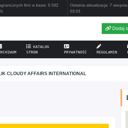
granicznych firm w bazie: 5 592
Ostatnia aktualizacja: 7 sierpni
01
03:03
Dodaj s
KATALOG
ARCHIWUM
STRON
PRYWATNOŚĆ
REGULAMIN
IK CLOUDY AFFAIRS INTERNATIONAL