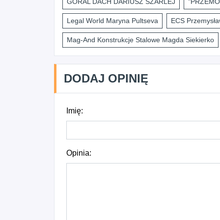
GÓRAL DACH DARIUSZ SZARLEJ
"PRZEMO
Legal World Maryna Pultseva
ECS Przemysław
Mag-And Konstrukcje Stalowe Magda Siekierko
DODAJ OPINIĘ
Imię:
Opinia: