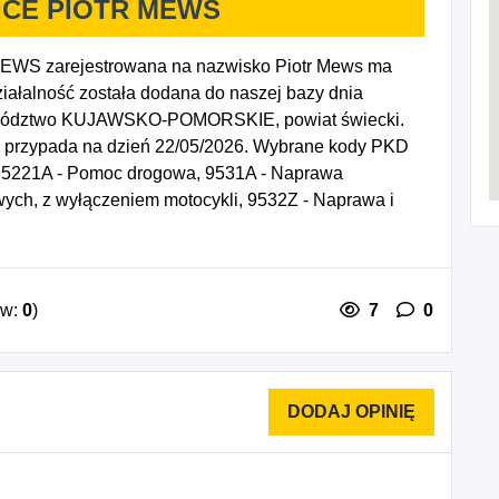
CE PIOTR MEWS
S zarejestrowana na nazwisko Piotr Mews ma
iałalność została dodana do naszej bazy dnia
jewództwo KUJAWSKO-POMORSKIE, powiat świecki.
ej przypada na dzień 22/05/2026. Wybrane kody PKD
, 5221A - Pomoc drogowa, 9531A - Naprawa
ych, z wyłączeniem motocykli, 9532Z - Naprawa i
ów:
0
)
7
0