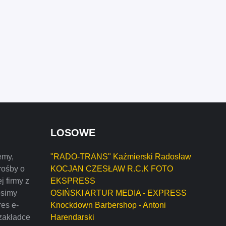
LOSOWE
emy,
"RADO-TRANS" Kaźmierski Radosław
rośby o
KOCJAN CZESŁAW R.C.K FOTO
j firmy z
EKSPRESS
osimy
OSIŃSKI ARTUR MEDIA - EXPRESS
res e-
Knockdown Barbershop - Antoni
zakładce
Harendarski