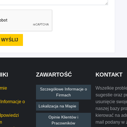
IKI
ZAWARTOŚĆ
KONTAKT
rmie
Wszelkie probl
Szczegółowe Informacje o
sugestie oraz p
Firmach
Informacje o
usunięcie swoje
Lokalizacja na Mapie
naszej bazy pr
dpowiedzi
kierować na ad
Opinie Klientów i
m
mail podany w 
Pracowników