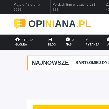
Piątek, 7 sierpnia
Polskich firm w bazie: 5 621
Za
2026
533
4
OPI
N
I
ANA
.P
L
STRONA
O
GŁÓWNA
BLOG
NAS
PYTANIA
NAJNOWSZE
BARTŁOMIEJ DYL