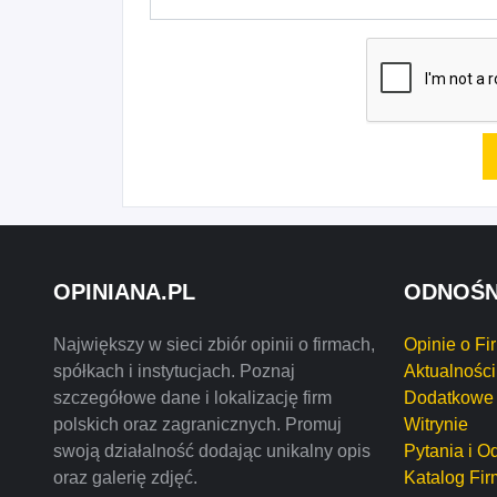
OPINIANA.PL
ODNOŚN
Największy w sieci zbiór opinii o firmach,
Opinie o Fi
spółkach i instytucjach. Poznaj
Aktualności
szczegółowe dane i lokalizację firm
Dodatkowe 
polskich oraz zagranicznych. Promuj
Witrynie
swoją działalność dodając unikalny opis
Pytania i O
oraz galerię zdjęć.
Katalog Fir