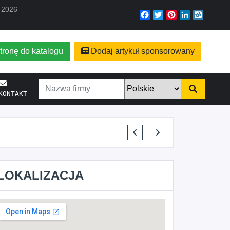
a 2026
Facebook
Twitter
Pinterest
LinkedIn
Wyko
tronę do katalogu
Dodaj artykuł sponsorowany
KONTAKT
KRYSTIAN PISULA
LOKALIZACJA