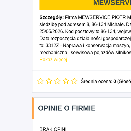
MEWSERVI
Szczegóły:
Firma MEWSERVICE PIOTR MEW
siedzibę pod adresem 8, 86-134 Michale. Dz
25/05/2026. Kod pocztowy to 86-134, wo
Data rozpoczęcia działalności gospodarcz
to: 3312Z - Naprawa i konserwacja maszyn
mechaniczna i serwisowa pojazdów silnikow
konserwacja motocykli.
Pokaż więcej
Średnia ocena:
0
(Głos
OPINIE O FIRMIE
BRAK OPINII