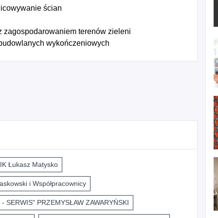
licowywanie ścian
z zagospodarowaniem terenów zieleni
 budowlanych wykończeniowych
K Łukasz Matysko
askowski i Współpracownicy
 - SERWIS" PRZEMYSŁAW ZAWARYŃSKI