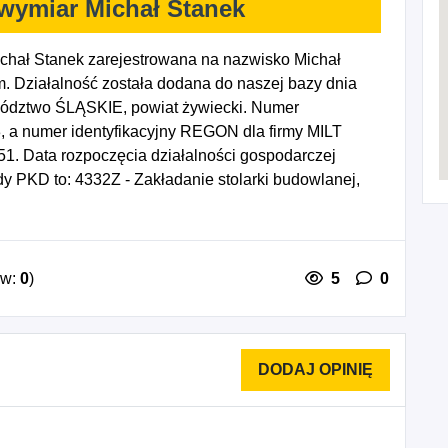
wymiar Michał Stanek
chał Stanek zarejestrowana na nazwisko Michał
 Działalność została dodana do naszej bazy dnia
wództwo ŚLĄSKIE, powiat żywiecki. Numer
, a numer identyfikacyjny REGON dla firmy MILT
1. Data rozpoczęcia działalności gospodarczej
y PKD to: 4332Z - Zakładanie stolarki budowlanej,
owywanie ścian, 4334Z - Malowanie i szklenie, 8130Z
odarowaniem terenów zieleni, 4335Z - Wykonywanie
iowych.
ów:
0
)
5
0