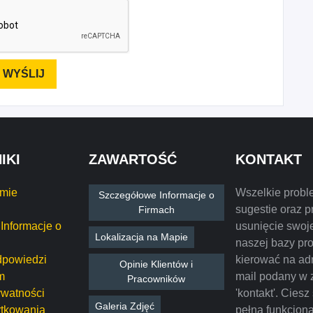
IKI
ZAWARTOŚĆ
KONTAKT
rmie
Wszelkie probl
Szczegółowe Informacje o
sugestie oraz p
Firmach
Informacje o
usunięcie swoje
Lokalizacja na Mapie
naszej bazy pr
dpowiedzi
kierować na ad
Opinie Klientów i
m
mail podany w 
Pracowników
ywatności
'kontakt'. Ciesz
Galeria Zdjęć
tkowania
pełną funkcjon