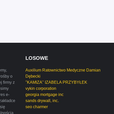
LOSOWE
emy,
Auxilium Ratownictwo Medyczne Damian
rośby o
Dębecki
j firmy z
"KAMIZA" IZABELA PRZYBYŁEK
osimy
vykin corporation
res e-
georgia mortgage inc
zakładce
sands drywall, inc.
 się
seo charmer
alnością