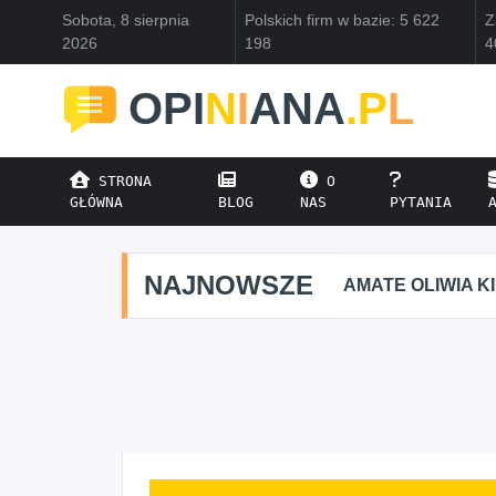
Sobota, 8 sierpnia
Polskich firm w bazie: 5 622
Z
2026
198
4
OPI
N
I
ANA
.P
L
STRONA
O
GŁÓWNA
BLOG
NAS
PYTANIA
NAJNOWSZE
AMATE OLIWIA K