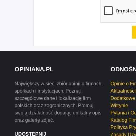
OPINIANA.PL
ODNOŚN
Największy w sieci zbiór opinii o firmach,
Opinie o Fi
spółkach i instytucjach. Poznaj
Aktualności
szczegółowe dane i lokalizację firm
Dodatkowe 
polskich oraz zagranicznych. Promuj
Witrynie
swoją działalność dodając unikalny opis
Pytania i O
oraz galerię zdjęć.
Katalog Fir
Polityka Pr
UDOSTĘPNIJ
Zasady Uży