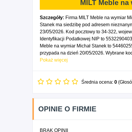
MILT Meble na 
Szczegóły:
Firma MILT Meble na wymiar Mi
Stanek ma siedzibę pod adresem nieznanym.
23/05/2026. Kod pocztowy to 34-322, woje
Identyfikacji Podatkowej NIP to 5532290403
Meble na wymiar Michał Stanek to 54460255
przypada na dzień 20/05/2026. Wybrane kod
4333Z - Posadzkarstwo; tapetowanie i oblic
Pokaż więcej
- Działalność usługowa związana z zagosp
pozostałych robót budowlanych wykończen
Średnia ocena:
0
(Głos
OPINIE O FIRMIE
BRAK OPINII