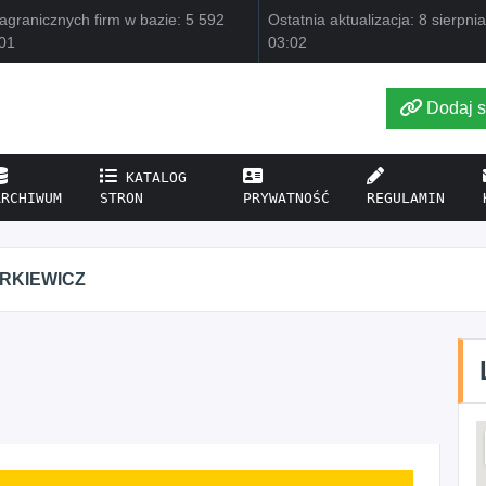
agranicznych firm w bazie: 5 592
Ostatnia aktualizacja: 8 sierpni
01
03:02
Dodaj s
KATALOG
ARCHIWUM
STRON
PRYWATNOŚĆ
REGULAMIN
IRKIEWICZ