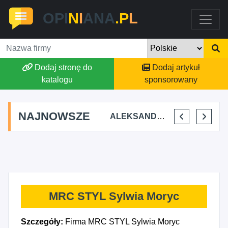
OPI
N
I
ANA
.P
L
Dodaj stronę do
Dodaj artykuł
katalogu
sponsorowany
NAJNOWSZE
A TERAPEUTYCZNA CHRUŚNIAK ADRIANA SOJKA
AGSON AGNIESZKA SUCHWAŁKO
ALEKSANDAR MITREV
PRZEM-KO PRZEMYSŁAW KOWALSKI
MRC STYL Sylwia Moryc
Szczegóły:
Firma MRC STYL Sylwia Moryc