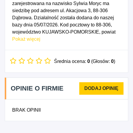
zarejestrowana na nazwisko Sylwia Moryc ma
siedzibę pod adresem ul. Akacjowa 3, 88-306
Dąbrowa. Działalność została dodana do naszej
bazy dnia 05/07/2026. Kod pocztowy to 88-306,
województwo KUJAWSKO-POMORSKIE, powiat
mogileński. Numer Identyfikacji Podatkowej NIP to
Pokaż więcej
5571535168, a numer identyfikacyjny REGON dla
firmy MRC STYL Sylwia Moryc to 545148278. Data
rozpoczęcia działalności gospodarczej przypada
Średnia ocena:
0
(Głosów:
0
)
na dzień 02/07/2026. Wybrane kody PKD to: 2361Z
- Produkcja wyrobów budowlanych z betonu,
2366Z - Produkcja pozostałych wyrobów z betonu,
OPINIE O FIRMIE
cementu i gipsu, 4324Z - Wykonywanie
pozostałych instalacji budowlanych, 4335Z -
Wykonywanie pozostałych robót budowlanych
BRAK OPINII
wykończeniowych.