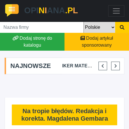
OPI
N
I
ANA
.P
L
Dodaj stronę do
Dodaj artykuł
katalogu
sponsorowany
NAJNOWSZE
FALKON PROJEKT OSKAR LIS
CIBORBUD PATRYK CIBORSKI
IKER MATEO LOZANO
HAIR STUDIO BETI BETTINA MLETZKO
Na tropie błędów. Redakcja i
korekta. Magdalena Gembara