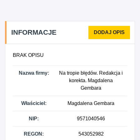
INFORMACJE
BRAK OPISU
Nazwa firmy:
Na tropie błędów. Redakcja i
korekta. Magdalena
Gembara
Właściciel:
Magdalena Gembara
NIP:
9571040546
REGON:
543052982