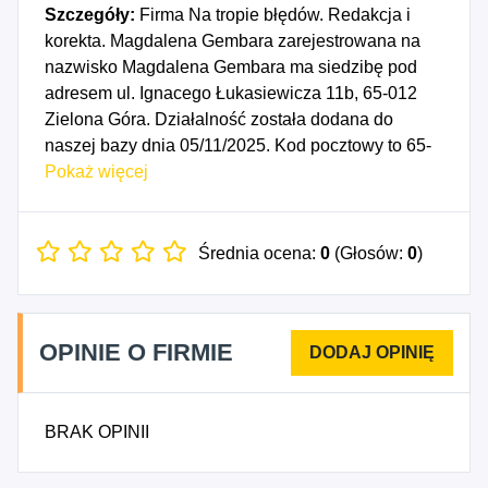
Szczegóły:
Firma Na tropie błędów. Redakcja i
korekta. Magdalena Gembara zarejestrowana na
nazwisko Magdalena Gembara ma siedzibę pod
adresem ul. Ignacego Łukasiewicza 11b, 65-012
Zielona Góra. Działalność została dodana do
naszej bazy dnia 05/11/2025. Kod pocztowy to 65-
012, województwo LUBUSKIE, powiat Zielona
Pokaż więcej
Góra. Numer Identyfikacji Podatkowej NIP to
9571040546, a numer identyfikacyjny REGON dla
firmy Na tropie błędów. Redakcja i korekta.
Średnia ocena:
0
(Głosów:
0
)
Magdalena Gembara to 543052982. Data
rozpoczęcia działalności gospodarczej przypada
na dzień 02/11/2025. Wybrane kody PKD to: 1813Z
OPINIE O FIRMIE
- Działalność usługowa związana z
przygotowywaniem do druku.
BRAK OPINII