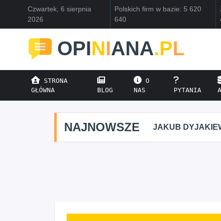
Czwartek, 6 sierpnia
Polskich firm w bazie: 5 620
2026
640
OPI
N
I
ANA
.P
L
STRONA
O
GŁÓWNA
BLOG
NAS
PYTANIA
NAJNOWSZE
JAKUB DYJAKIE