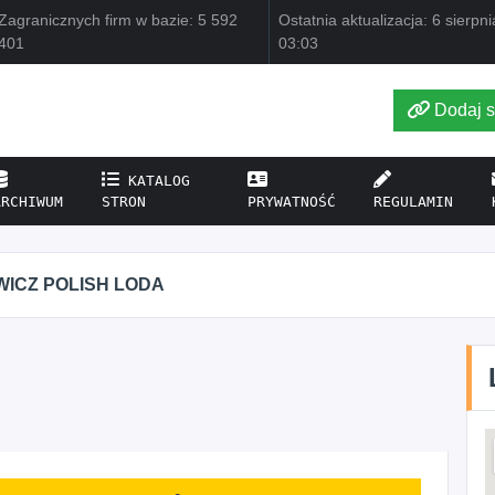
Zagranicznych firm w bazie: 5 592
Ostatnia aktualizacja: 6 sierpn
401
03:03
Dodaj s
KATALOG
ARCHIWUM
STRON
PRYWATNOŚĆ
REGULAMIN
WICZ POLISH LODA