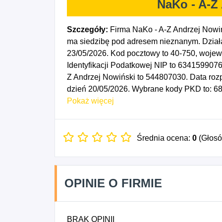
NaKo - A-Z
Szczegóły:
Firma NaKo - A-Z Andrzej Nowiń
ma siedzibę pod adresem nieznanym. Działa
23/05/2026. Kod pocztowy to 40-750, woje
Identyfikacji Podatkowej NIP to 6341599076
Z Andrzej Nowiński to 544807030. Data roz
dzień 20/05/2026. Wybrane kody PKD to: 6
własnymi lub dzierżawionymi, 7111Z - Działa
Pokaż więcej
Średnia ocena:
0
(Głos
OPINIE O FIRMIE
BRAK OPINII