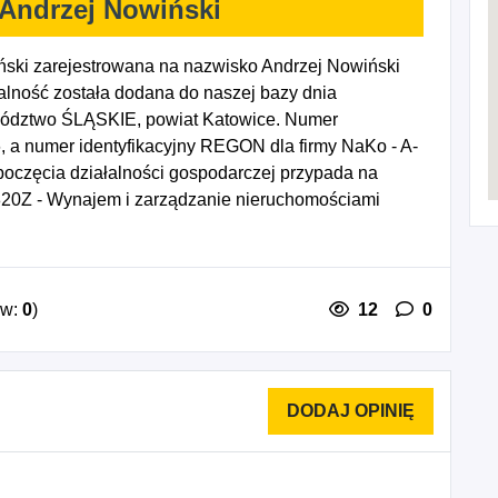
 Andrzej Nowiński
ski zarejestrowana na nazwisko Andrzej Nowiński
lność została dodana do naszej bazy dnia
wództwo ŚLĄSKIE, powiat Katowice. Numer
, a numer identyfikacyjny REGON dla firmy NaKo - A-
poczęcia działalności gospodarczej przypada na
820Z - Wynajem i zarządzanie nieruchomościami
lność w zakresie architektury.
ów:
0
)
12
0