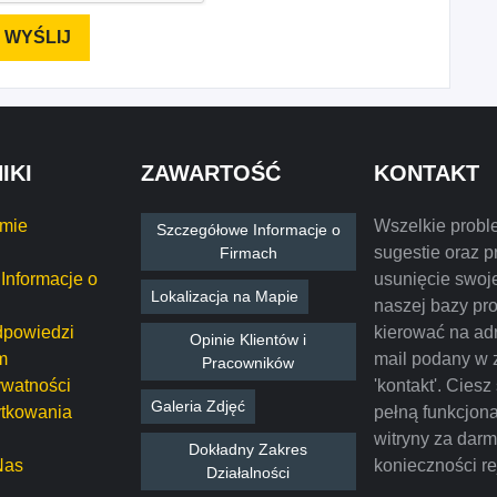
IKI
ZAWARTOŚĆ
KONTAKT
rmie
Wszelkie probl
Szczegółowe Informacje o
sugestie oraz p
Firmach
Informacje o
usunięcie swoje
Lokalizacja na Mapie
naszej bazy pr
dpowiedzi
kierować na ad
Opinie Klientów i
m
mail podany w 
Pracowników
ywatności
'kontakt'. Ciesz
Galeria Zdjęć
tkowania
pełną funkcjon
witryny za dar
Dokładny Zakres
Nas
konieczności rej
Działalności