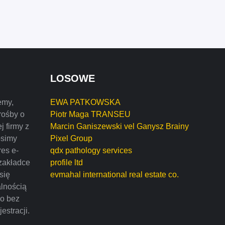
LOSOWE
emy,
EWA PATKOWSKA
rośby o
Piotr Maga TRANSEU
j firmy z
Marcin Ganiszewski vel Ganysz Brainy
osimy
Pixel Group
res e-
qdx pathology services
zakładce
profile ltd
 się
evmahal international real estate co.
alnością
mo bez
estracji.