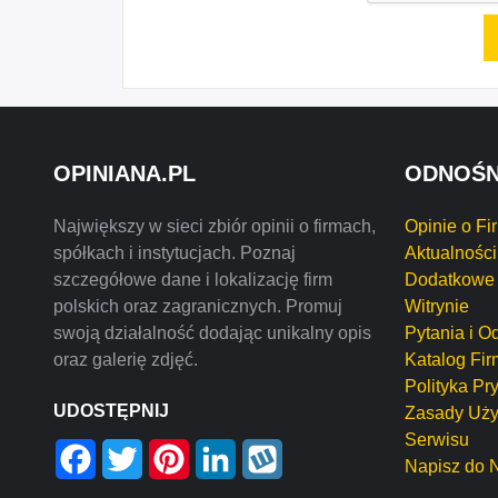
OPINIANA.PL
ODNOŚN
Największy w sieci zbiór opinii o firmach,
Opinie o Fi
spółkach i instytucjach. Poznaj
Aktualności
szczegółowe dane i lokalizację firm
Dodatkowe 
polskich oraz zagranicznych. Promuj
Witrynie
swoją działalność dodając unikalny opis
Pytania i O
oraz galerię zdjęć.
Katalog Fir
Polityka Pr
UDOSTĘPNIJ
Zasady Uży
Serwisu
Facebook
Twitter
Pinterest
LinkedIn
Wykop
Napisz do 