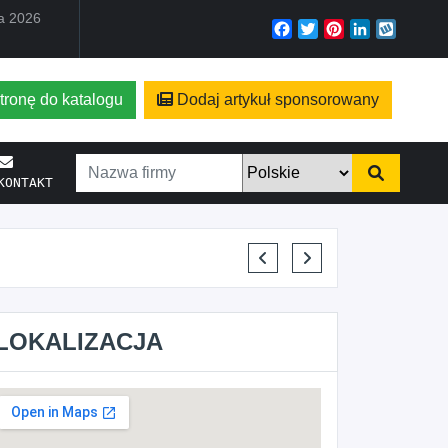
ia 2026
Facebook
Twitter
Pinterest
LinkedIn
Wyko
tronę do katalogu
Dodaj artykuł sponsorowany
KONTAKT
ELENA MAKARCHIK
LOKALIZACJA