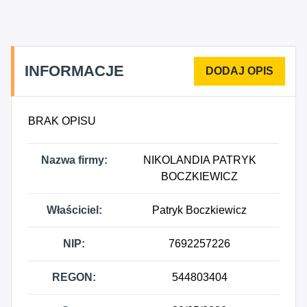
działalność rozrywkowa i rekreacyjna, gdzie indziej
niesklasyfikowana.
INFORMACJE
BRAK OPISU
Nazwa firmy:
NIKOLANDIA PATRYK
BOCZKIEWICZ
Właściciel:
Patryk Boczkiewicz
NIP:
7692257226
REGON:
544803404