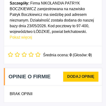
Szczegóły:
Firma NIKOLANDIA PATRYK
BOCZKIEWICZ zarejestrowana na nazwisko
Patryk Boczkiewicz ma siedzibę pod adresem
nieznanym. Działalność została dodana do naszej
bazy dnia 23/05/2026. Kod pocztowy to 97-400,
województwo ŁÓDZKIE, powiat bełchatowski.
Numer Identyfikacji Podatkowej NIP to
Pokaż więcej
7692257226, a numer identyfikacyjny REGON dla
firmy NIKOLANDIA PATRYK BOCZKIEWICZ to
544803404. Data rozpoczęcia działalności
Średnia ocena:
0
(Głosów:
0
)
gospodarczej przypada na dzień 20/05/2026.
Wybrane kody PKD to: 7721Z - Wypożyczanie i
dzierżawa sprzętu rekreacyjnego i sportowego,
OPINIE O FIRMIE
9321Z - Działalność wesołych miasteczek i parków
rozrywki, 9329A - Działalność pokojów zagadek,
domów strachu, miejsc do tańczenia i w zakresie
BRAK OPINII
innych form rozrywki lub rekreacji organizowanych
w pomieszczeniach lub w innych miejscach o
zamkniętej przestrzeni, 9329B - Pozostała