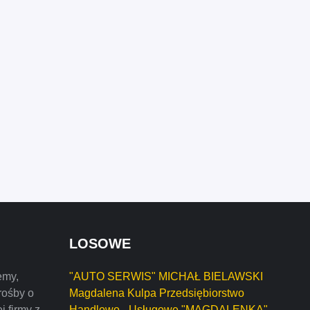
LOSOWE
emy,
"AUTO SERWIS" MICHAŁ BIELAWSKI
rośby o
Magdalena Kulpa Przedsiębiorstwo
j firmy z
Handlowo - Usługowe "MAGDALENKA"