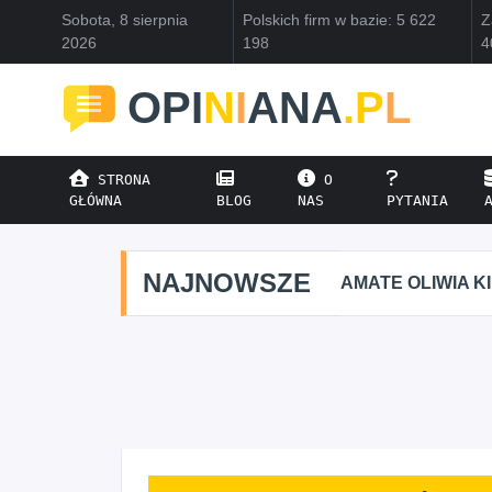
Sobota, 8 sierpnia
Polskich firm w bazie: 5 622
Z
2026
198
4
OPI
N
I
ANA
.P
L
STRONA
O
GŁÓWNA
BLOG
NAS
PYTANIA
NAJNOWSZE
AMATE OLIWIA K