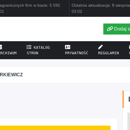
agranicznych firm w bazie: 5 592
Ostatnia aktualizacja: 8 sierpni
01
03:02
Dodaj s
KATALOG
ARCHIWUM
STRON
PRYWATNOŚĆ
REGULAMIN
IRKIEWICZ