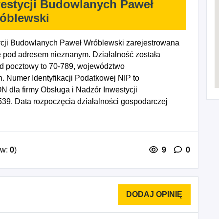
westycji Budowlanych Paweł
óblewski
ycji Budowlanych Paweł Wróblewski zarejestrowana
 pod adresem nieznanym. Działalność została
od pocztowy to 70-789, województwo
umer Identyfikacji Podatkowej NIP to
 dla firmy Obsługa i Nadzór Inwestycji
9. Data rozpoczęcia działalności gospodarczej
y PKD to: 4399Z - Pozostałe specjalistyczne roboty
e, 4100A - Roboty budowlane związane ze
0B - Roboty budowlane związane ze wznoszeniem
ywanie pozostałych robót budowlanych
ów:
0
)
9
0
ostałych specjalistycznych robót budowlanych w
acja projektów budowlanych związanych ze
 Pozostała działalność w zakresie inżynierii i