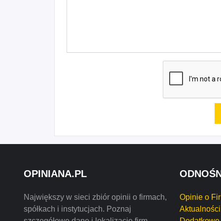
OPINIANA.PL
ODNOŚN
Największy w sieci zbiór opinii o firmach,
Opinie o Fi
spółkach i instytucjach. Poznaj
Aktualności
szczegółowe dane i lokalizację firm
Dodatkowe 