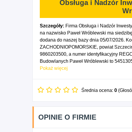
Obsługa i Nadzór In
Wr
Szczegóły:
Firma Obsługa i Nadzór Inwest
na nazwisko Paweł Wróblewski ma siedzibę
dodana do naszej bazy dnia 05/07/2026. K
ZACHODNIOPOMORSKIE, powiat Szczecin. N
9860203500, a numer identyfikacyjny REGON
Budowlanych Paweł Wróblewski to 54513053
przypada na dzień 02/07/2026. Wybrane kod
Pokaż więcej
budowlane, gdzie indziej niesklasyfikowan
wznoszeniem budynków mieszkalnych, 410
budynków niemieszkalnych, 4335Z - Wykon
Średnia ocena:
0
(Głos
wykończeniowych, 4342Z - Wykonywanie poz
zakresie budowy budynków, 6812A - Realiz
wznoszeniem budynków mieszkalnych, 7112B -
OPINIE O FIRMIE
związane z nią doradztwo techniczne.