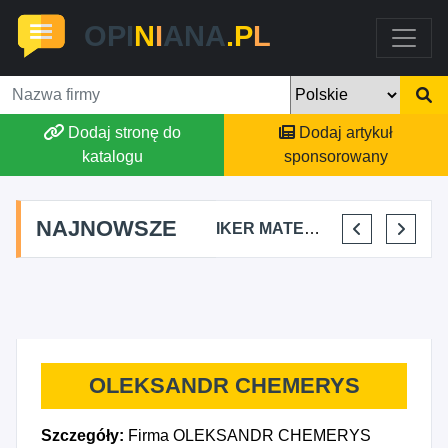
OPI
N
I
ANA
.P
L
Dodaj stronę do
Dodaj artykuł
katalogu
sponsorowany
NAJNOWSZE
N PROJEKT OSKAR LIS
CIBORBUD PATRYK CIBORSKI
IKER MATEO LOZANO
HAIR STUDIO BETI BETTINA MLETZKO
OLEKSANDR CHEMERYS
Szczegóły:
Firma OLEKSANDR CHEMERYS