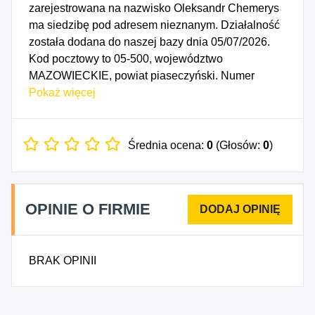
zarejestrowana na nazwisko Oleksandr Chemerys
ma siedzibę pod adresem nieznanym. Działalność
została dodana do naszej bazy dnia 05/07/2026.
Kod pocztowy to 05-500, województwo
MAZOWIECKIE, powiat piaseczyński. Numer
Identyfikacji Podatkowej NIP to 1231606720, a
Pokaż więcej
numer identyfikacyjny REGON dla firmy
OLEKSANDR CHEMERYS to 545087223. Data
rozpoczęcia działalności gospodarczej przypada
Średnia ocena:
0
(Głosów:
0
)
na dzień 02/07/2026. Wybrane kody PKD to: 4399Z
- Pozostałe specjalistyczne roboty budowlane,
gdzie indziej niesklasyfikowane, 4323Z - Montaż
OPINIE O FIRMIE
izolacji, 4335Z - Wykonywanie pozostałych robót
budowlanych wykończeniowych, 4341Z -
Wykonywanie konstrukcji i pokryć dachowych,
BRAK OPINII
4776A - Sprzedaż detaliczna kwiatów, roślin,
nasion, nawozów i środków ochrony roślin, 4776B -
Sprzedaż detaliczna żywych zwierząt domowych,
karmy dla zwierząt domowych.