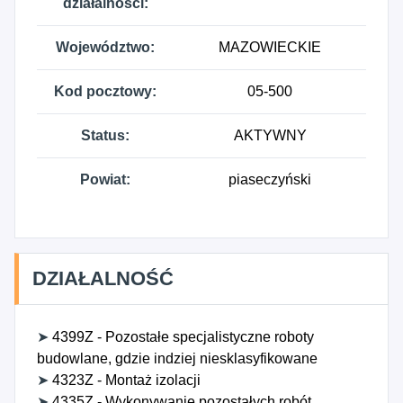
działalności:
Województwo:
MAZOWIECKIE
Kod pocztowy:
05-500
Status:
AKTYWNY
Powiat:
piaseczyński
DZIAŁALNOŚĆ
➤
4399Z - Pozostałe specjalistyczne roboty
budowlane, gdzie indziej niesklasyfikowane
➤
4323Z - Montaż izolacji
➤
4335Z - Wykonywanie pozostałych robót