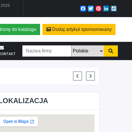
a 2026
Facebook
Twitter
Pinterest
LinkedIn
Wyko
tronę do katalogu
Dodaj artykuł sponsorowany
KONTAKT
KRYSTIAN PISULA
LOKALIZACJA