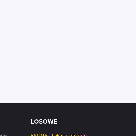
LOSOWE
emy,
AKURAT Łukasz Ignaczak