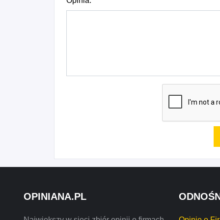
Opinia:
OPINIANA.PL
ODNOŚN
Największy w sieci zbiór opinii o firmach,
Opinie o Fi