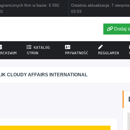
granicznych firm w bazie: 5 592
Ostatnia aktualizacja: 7 sierpni
01
03:03
Dodaj s
KATALOG
ARCHIWUM
STRON
PRYWATNOŚĆ
REGULAMIN
LOUDY AFFAIRS INTERNATIONAL