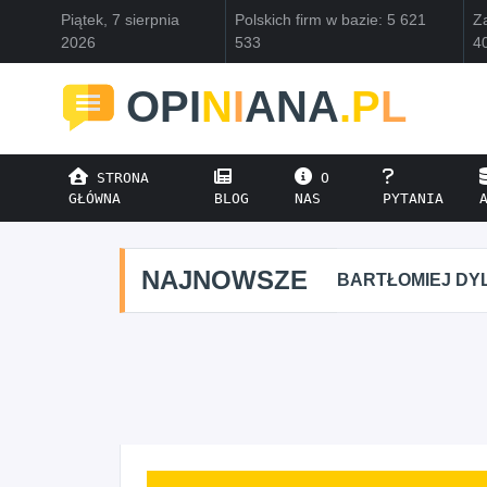
Piątek, 7 sierpnia
Polskich firm w bazie: 5 621
Za
2026
533
4
OPI
N
I
ANA
.P
L
STRONA
O
GŁÓWNA
BLOG
NAS
PYTANIA
NAJNOWSZE
BARTŁOMIEJ DYLIK C