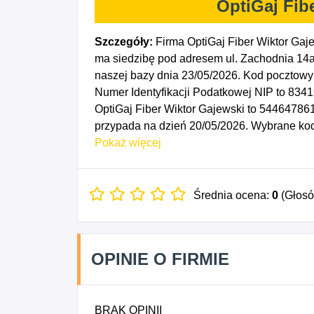
OptiGaj Fib
Szczegóły:
Firma OptiGaj Fiber Wiktor Gaj
ma siedzibę pod adresem ul. Zachodnia 14a
naszej bazy dnia 23/05/2026. Kod pocztowy
Numer Identyfikacji Podatkowej NIP to 834
OptiGaj Fiber Wiktor Gajewski to 544647861
przypada na dzień 20/05/2026. Wybrane kod
telekomunikacyjnych i elektroenergetycznyc
Pokaż więcej
6110B - Pozostała działalność w zakresie 
satelitarnej.
Średnia ocena:
0
(Głos
OPINIE O FIRMIE
BRAK OPINII