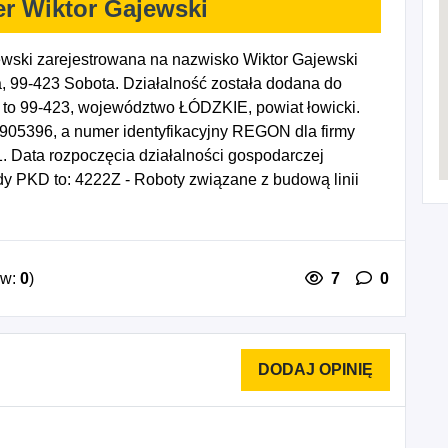
er Wiktor Gajewski
ewski zarejestrowana na nazwisko Wiktor Gajewski
, 99-423 Sobota. Działalność została dodana do
 to 99-423, województwo ŁÓDZKIE, powiat łowicki.
1905396, a numer identyfikacyjny REGON dla firmy
. Data rozpoczęcia działalności gospodarczej
y PKD to: 4222Z - Roboty związane z budową linii
h, 4321Z - Wykonywanie instalacji elektrycznych,
telekomunikacji przewodowej, bezprzewodowej i
ów:
0
)
7
0