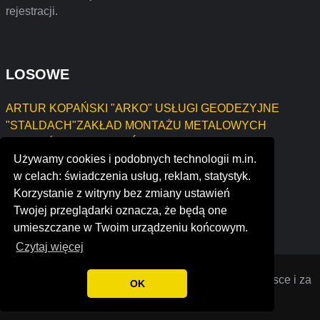
rejestracji.
LOSOWE
ARTUR KOPAŃSKI "ARKO" USŁUGI GEODEZYJNE
"STALDACH"ZAKŁAD MONTAŻU METALOWYCH
POKRYĆ DACHOWYH ŚWIDA PIOTR
Używamy cookies i podobnych technologii m.in.
Firma Budowlano-Remontowa Arkadiusz Jurek
w celach: świadczenia usług, reklam, statystyk.
Maciej Niedziński "Usługi szewskie"
Korzystanie z witryny bez zmiany ustawień
Artur Parysek
Twojej przeglądarki oznacza, że będą one
reccard inc.
umieszczane w Twoim urządzeniu końcowym.
Czytaj więcej
Opiniana
© 2022 Opinie o firmach założonych w Polsce i za
OK
granicą. Wszystkie prawa zastrzeżone.