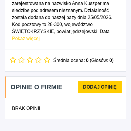
zarejestrowana na nazwisko Anna Kuszper ma
siedzibę pod adresem nieznanym. Działalność
została dodana do naszej bazy dnia 25/05/2026.
Kod pocztowy to 28-300, województwo
ŚWIĘTOKRZYSKIE, powiat jędrzejowski. Data
rozpoczęcia działalności gospodarczej przypada
Pokaż więcej
na dzień 22/05/2026. Wybrane kody PKD to: 4721Z
- Sprzedaż detaliczna owoców i warzyw
prowadzona w wyspecjalizowanych sklepach.
Średnia ocena:
0
(Głosów:
0
)
OPINIE O FIRMIE
BRAK OPINII