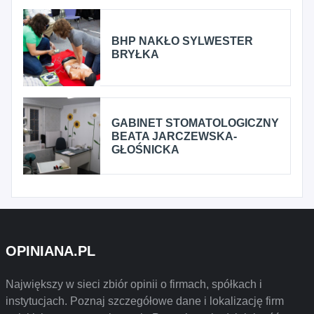
BHP NAKŁO SYLWESTER
BRYŁKA
GABINET STOMATOLOGICZNY
BEATA JARCZEWSKA-
GŁOŚNICKA
OPINIANA.PL
Największy w sieci zbiór opinii o firmach, spółkach i
instytucjach. Poznaj szczegółowe dane i lokalizację firm