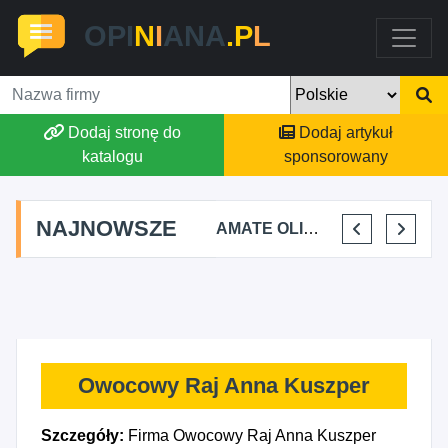
OPI
N
I
ANA
.P
L
Dodaj stronę do
Dodaj artykuł
katalogu
sponsorowany
NAJNOWSZE
TOMASZ BURY PRYWATNA PRAKTYKA FIZJOTERAPII
ALEKSANDRA BAKA
AMATE OLIWIA KIRKIEWICZ
KAJU BUS JUSTYNA JASTRZĘBSKA
Owocowy Raj Anna Kuszper
Szczegóły:
Firma Owocowy Raj Anna Kuszper