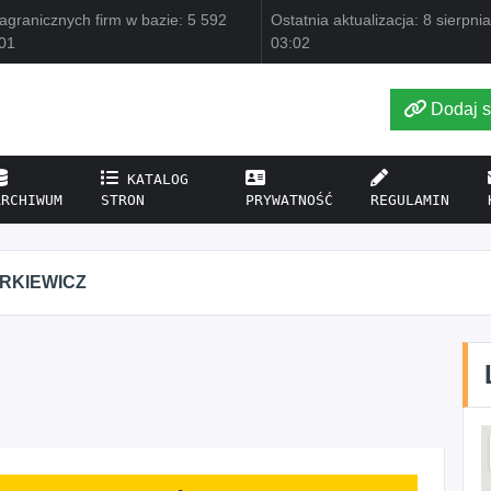
agranicznych firm w bazie: 5 592
Ostatnia aktualizacja: 8 sierpni
01
03:02
Dodaj s
KATALOG
ARCHIWUM
STRON
PRYWATNOŚĆ
REGULAMIN
IRKIEWICZ