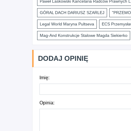
Paweł Laskowski Kancelaria Radców Prawnych L
GÓRAL DACH DARIUSZ SZARLEJ
"PRZEMO
Legal World Maryna Pultseva
ECS Przemysław
Mag-And Konstrukcje Stalowe Magda Siekierko
DODAJ OPINIĘ
Imię:
Opinia: