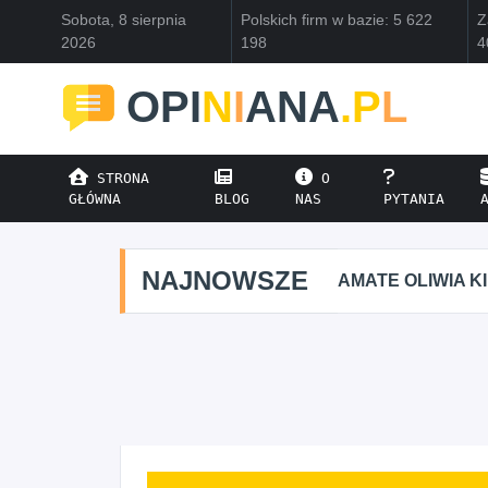
Sobota, 8 sierpnia
Polskich firm w bazie: 5 622
Z
2026
198
4
OPI
N
I
ANA
.P
L
STRONA
O
GŁÓWNA
BLOG
NAS
PYTANIA
NAJNOWSZE
AMATE OLIWIA K