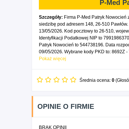
P-Med P
Szczegóły:
Firma P-Med Patryk Nowocień z
siedzibę pod adresem 148, 26-510 Pawłów. 
13/05/2026. Kod pocztowy to 26-510, woj
Identyfikacji Podatkowej NIP to 799198637
Patryk Nowocień to 544738196. Data rozpoc
09/05/2026. Wybrane kody PKD to: 8692Z - T
pielęgniarska i położnicza.
Pokaż więcej
Średnia ocena:
0
(Głos
OPINIE O FIRMIE
BRAK OPINII