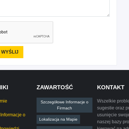
IKI
ZAWARTOŚĆ
KONTAKT
rmie
Wszelkie probl
Szczegółowe Informacje o
sugestie oraz p
Firmach
Informacje o
usunięcie swoje
Lokalizacja na Mapie
naszej bazy pr
dpowiedzi
kierować na ad