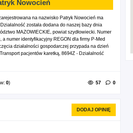
atryk Nowocień
arejestrowana na nazwisko Patryk Nowocień ma
Działalność została dodana do naszej bazy dnia
ewództwo MAZOWIECKIE, powiat szydłowiecki. Numer
0, a numer identyfikacyjny REGON dla firmy P-Med
zęcia działalności gospodarczej przypada na dzień
ransport pacjentów karetką, 8694Z - Działalność
ów:
0
)
57
0