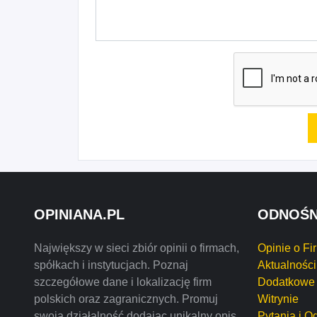
OPINIANA.PL
ODNOŚN
Największy w sieci zbiór opinii o firmach,
Opinie o Fi
spółkach i instytucjach. Poznaj
Aktualności
szczegółowe dane i lokalizację firm
Dodatkowe 
polskich oraz zagranicznych. Promuj
Witrynie
swoją działalność dodając unikalny opis
Pytania i O