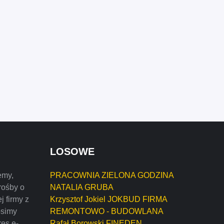
LOSOWE
emy,
PRACOWNIA ZIELONA GODZINA
rośby o
NATALIA GRUBA
j firmy z
Krzysztof Jokiel JOKBUD FIRMA
osimy
REMONTOWO - BUDOWLANA
res e-
Rafał Borowski FINEDEN