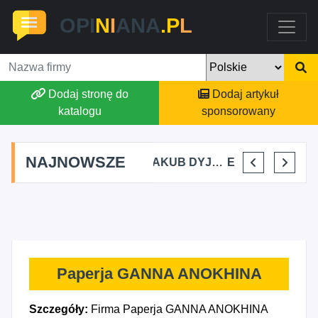
OPI
N
I
ANA
.P
L
Dodaj stronę do
Dodaj artykuł
katalogu
sponsorowany
NAJNOWSZE
MARTA BRACHA
JAKUB DYJAKIEWICZ POLISH LODA
ELENA MAKARCHIK
IGOR CHASNOITS ELBUD
Paperja GANNA ANOKHINA
Szczegóły:
Firma Paperja GANNA ANOKHINA