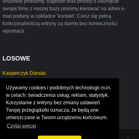
Wszelkie problemy, sugestie oraz prośby o usunięcie
swojej firmy z naszej bazy prosimy kierować na adres e-
mail podany w zakładce 'kontakt'. Ciesz się pełną
funkcjonalnością witryny za darmo bez konieczności
rejestracji.
LOSOWE
Kasperczyk Danuta
SZYMIK HERMAN Zakład Budowlany
Używamy cookies i podobnych technologii m.in.
JERZY MAJCHER
w celach: świadczenia usług, reklam, statystyk.
Jakub Łuczak kubimex
Korzystanie z witryny bez zmiany ustawień
KATARZYNA BOCHATERKO ELEKTRO
Twojej przeglądarki oznacza, że będą one
buitenkant
umieszczane w Twoim urządzeniu końcowym.
Czytaj więcej