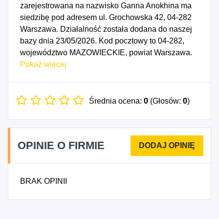
zarejestrowana na nazwisko Ganna Anokhina ma
siedzibę pod adresem ul. Grochowska 42, 04-282
Warszawa. Działalność została dodana do naszej
bazy dnia 23/05/2026. Kod pocztowy to 04-282,
województwo MAZOWIECKIE, powiat Warszawa.
Numer Identyfikacji Podatkowej NIP to
Pokaż więcej
1133202619, a numer identyfikacyjny REGON dla
firmy Paperja GANNA ANOKHINA to 544801842.
Data rozpoczęcia działalności gospodarczej
Średnia ocena:
0
(Głosów:
0
)
przypada na dzień 20/05/2026. Wybrane kody PKD
to: 1712Z - Produkcja papieru i tektury, 1721Z -
Produkcja papieru falistego i tektury falistej oraz
OPINIE O FIRMIE
opakowań z papieru i tektury, 1812Z - Pozostałe
drukowanie, 1813Z - Działalność usługowa
związana z przygotowywaniem do druku, 1814Z -
BRAK OPINII
Introligatorstwo i podobne usługi, 4618Z -
Działalność agentów specjalizujących się w
sprzedaży pozostałych określonych towarów,
4690Z - Sprzedaż hurtowa niewyspecjalizowana,