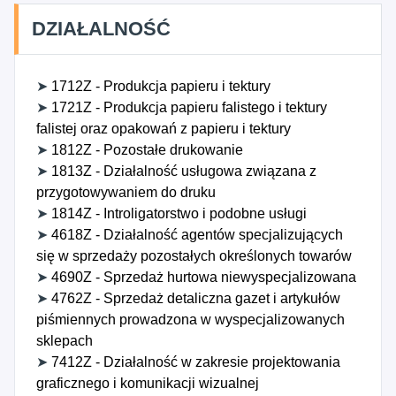
DZIAŁALNOŚĆ
➤
1712Z - Produkcja papieru i tektury
➤
1721Z - Produkcja papieru falistego i tektury
falistej oraz opakowań z papieru i tektury
➤
1812Z - Pozostałe drukowanie
➤
1813Z - Działalność usługowa związana z
przygotowywaniem do druku
➤
1814Z - Introligatorstwo i podobne usługi
➤
4618Z - Działalność agentów specjalizujących
się w sprzedaży pozostałych określonych towarów
➤
4690Z - Sprzedaż hurtowa niewyspecjalizowana
➤
4762Z - Sprzedaż detaliczna gazet i artykułów
piśmiennych prowadzona w wyspecjalizowanych
sklepach
➤
7412Z - Działalność w zakresie projektowania
graficznego i komunikacji wizualnej