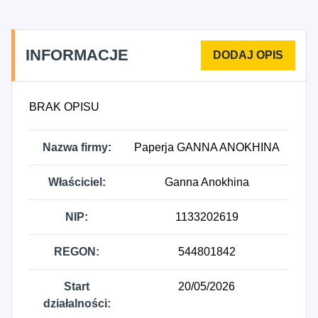
4762Z - Sprzedaż detaliczna gazet i artykułów
piśmiennych prowadzona w wyspecjalizowanych
sklepach, 7412Z - Działalność w zakresie
INFORMACJE
projektowania graficznego i komunikacji wizualnej.
BRAK OPISU
Nazwa firmy:
Paperja GANNA ANOKHINA
Właściciel:
Ganna Anokhina
NIP:
1133202619
REGON:
544801842
Start
20/05/2026
działalności: