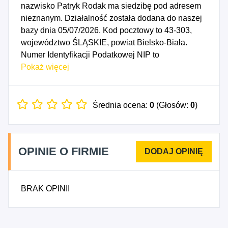
nazwisko Patryk Rodak ma siedzibę pod adresem
nieznanym. Działalność została dodana do naszej
bazy dnia 05/07/2026. Kod pocztowy to 43-303,
województwo ŚLĄSKIE, powiat Bielsko-Biała.
Numer Identyfikacji Podatkowej NIP to
5472260917, a numer identyfikacyjny REGON dla
Pokaż więcej
firmy Patryk Rodak to 545132320. Data
rozpoczęcia działalności gospodarczej przypada
na dzień 02/07/2026. Wybrane kody PKD to: 5920Z
Średnia ocena:
0
(Głosów:
0
)
- Działalność w zakresie nagrań dźwiękowych i
muzycznych, 7739Z - Wynajem i dzierżawa
pozostałych maszyn, urządzeń oraz dóbr
OPINIE O FIRMIE
materialnych, gdzie indziej niesklasyfikowane,
9020C - Pozostała działalność związana z
wystawianiem przedstawień artystycznych, 9039Z -
BRAK OPINII
Pozostała działalność wspomagająca działalność
twórczą i działalność związaną z wystawianiem
przedstawień artystycznych, 9329B - Pozostała
działalność rozrywkowa i rekreacyjna, gdzie indziej