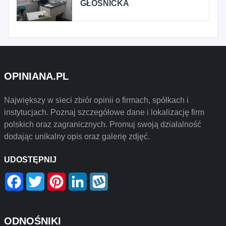
GŁOŚNICKA
OPINIANA.PL
Największy w sieci zbiór opinii o firmach, spółkach i
instytucjach. Poznaj szczegółowe dane i lokalizację firm
polskich oraz zagranicznych. Promuj swoją działalność
dodając unikalny opis oraz galerię zdjęć.
UDOSTĘPNIJ
Facebook
Twitter
Pinterest
LinkedIn
Wykop
ODNOŚNIKI