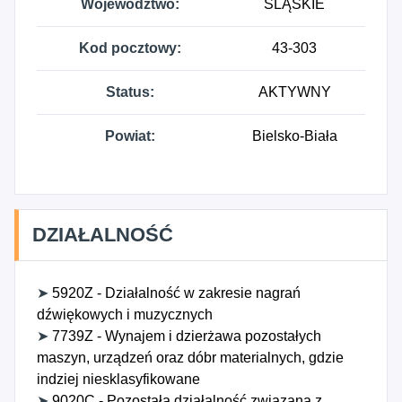
Województwo:
ŚLĄSKIE
Kod pocztowy:
43-303
Status:
AKTYWNY
Powiat:
Bielsko-Biała
DZIAŁALNOŚĆ
➤
5920Z - Działalność w zakresie nagrań
dźwiękowych i muzycznych
➤
7739Z - Wynajem i dzierżawa pozostałych
maszyn, urządzeń oraz dóbr materialnych, gdzie
indziej niesklasyfikowane
➤
9020C - Pozostała działalność związana z