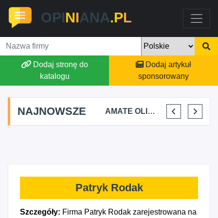
OPI
N
I
ANA
.P
L
Dodaj stronę do
Dodaj artykuł
katalogu
sponsorowany
NAJNOWSZE
TOMASZ BURY PRYWATNA PRAKTYKA FIZJOTERAPII
ALEKSANDRA BAKA
AMATE OLIWIA KIRKIEWICZ
KAJU BUS JUSTYNA JASTRZĘBSKA
Patryk Rodak
Szczegóły:
Firma Patryk Rodak zarejestrowana na