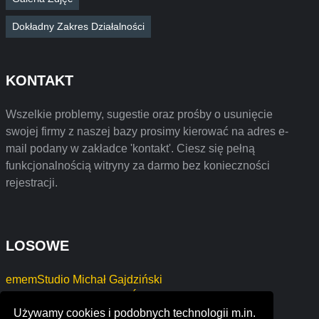
Dokładny Zakres Działalności
KONTAKT
Wszelkie problemy, sugestie oraz prośby o usunięcie
swojej firmy z naszej bazy prosimy kierować na adres e-
mail podany w zakładce 'kontakt'. Ciesz się pełną
funkcjonalnością witryny za darmo bez konieczności
rejestracji.
LOSOWE
ememStudio Michał Gajdziński
Studio Urody Agnieszka Ślepowrońska
Używamy cookies i podobnych technologii m.in.
SVITLANA TELEHII