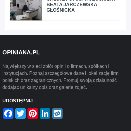
BEATA JARCZEWSKA-
GŁOŚNICKA
OPINIANA.PL
Największy w sieci zbiór opinii o firmach, spółkach i
instytucjach. Poznaj szczegółowe dane i lokalizację firm
polskich oraz zagranicznych. Promuj swoją działalność
dodając unikalny opis oraz galerię zdjęć.
UDOSTĘPNIJ
Facebook
Twitter
Pinterest
LinkedIn
Wykop