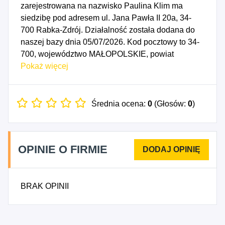
zarejestrowana na nazwisko Paulina Klim ma
siedzibę pod adresem ul. Jana Pawła II 20a, 34-
700 Rabka-Zdrój. Działalność została dodana do
naszej bazy dnia 05/07/2026. Kod pocztowy to 34-
700, województwo MAŁOPOLSKIE, powiat
nowotarski. Numer Identyfikacji Podatkowej NIP to
Pokaż więcej
8871741028, a numer identyfikacyjny REGON dla
firmy Paulina Klim Kosmetologia to 545108333.
Data rozpoczęcia działalności gospodarczej
Średnia ocena:
0
(Głosów:
0
)
przypada na dzień 02/07/2026. Wybrane kody PKD
to: 9622Z - Działalność w zakresie pielęgnacji
urody i pozostała działalność kosmetyczna.
OPINIE O FIRMIE
BRAK OPINII