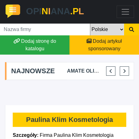
OPI
N
I
ANA
.P
L
Dodaj stronę do
Dodaj artykuł
katalogu
sponsorowany
NAJNOWSZE
TOMASZ BURY PRYWATNA PRAKTYKA FIZJOTERAPII
ALEKSANDRA BAKA
AMATE OLIWIA KIRKIEWICZ
KAJU BUS JUSTYNA JASTRZĘBSKA
Paulina Klim Kosmetologia
Szczegóły:
Firma Paulina Klim Kosmetologia