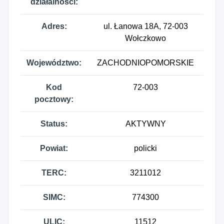
działalności:
Adres:
ul. Łanowa 18A, 72-003
Wołczkowo
Województwo:
ZACHODNIOPOMORSKIE
Kod
72-003
pocztowy:
Status:
AKTYWNY
Powiat:
policki
TERC:
3211012
SIMC:
774300
ULIC:
11512