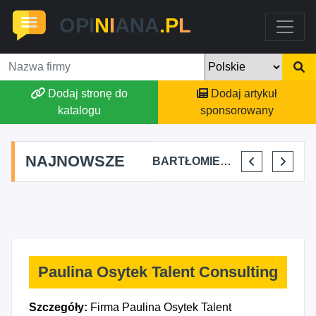
OPI
N
I
ANA
.P
L
Dodaj stronę do
Dodaj artykuł
katalogu
sponsorowany
NAJNOWSZE
SKYLINE POWER GROUP KACPER KONIEC
FJK-IT FILIP SZYMAŃSKI
BARTŁOMIEJ DYLIK CLOUDY AFFAIRS INTERNATIONAL
KRYSTIAN PISULA
Paulina Osytek Talent Consulting
Szczegóły:
Firma Paulina Osytek Talent