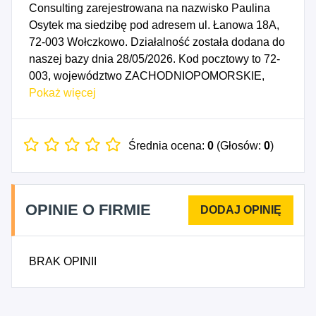
Consulting zarejestrowana na nazwisko Paulina
Osytek ma siedzibę pod adresem ul. Łanowa 18A,
72-003 Wołczkowo. Działalność została dodana do
naszej bazy dnia 28/05/2026. Kod pocztowy to 72-
003, województwo ZACHODNIOPOMORSKIE,
powiat policki. Numer Identyfikacji Podatkowej NIP
Pokaż więcej
to 9291750301, a numer identyfikacyjny REGON
dla firmy Paulina Osytek Talent Consulting to
544817978. Data rozpoczęcia działalności
Średnia ocena:
0
(Głosów:
0
)
gospodarczej przypada na dzień 25/05/2026.
Wybrane kody PKD to: 7420Z - Działalność
fotograficzna, 7810Z - Działalność związana z
OPINIE O FIRMIE
wyszukiwaniem miejsc pracy i pozyskiwaniem
pracowników.
BRAK OPINII