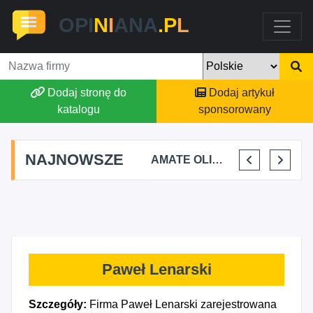
OPI
N
I
ANA
.P
L
Dodaj stronę do
Dodaj artykuł
katalogu
sponsorowany
NAJNOWSZE
TOMASZ BURY PRYWATNA PRAKTYKA FIZJOTERAPII
ALEKSANDRA BAKA
AMATE OLIWIA KIRKIEWICZ
KAJU BUS JUSTYNA JASTRZĘBSKA
Paweł Lenarski
Szczegóły:
Firma Paweł Lenarski zarejestrowana