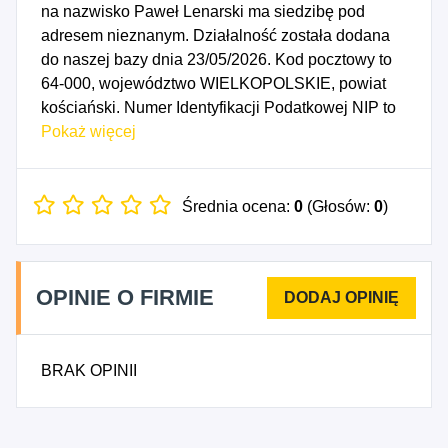
na nazwisko Paweł Lenarski ma siedzibę pod
adresem nieznanym. Działalność została dodana
do naszej bazy dnia 23/05/2026. Kod pocztowy to
64-000, województwo WIELKOPOLSKIE, powiat
kościański. Numer Identyfikacji Podatkowej NIP to
6981873770, a numer identyfikacyjny REGON dla
Pokaż więcej
firmy Paweł Lenarski to 544802971. Data
rozpoczęcia działalności gospodarczej przypada
na dzień 20/05/2026. Wybrane kody PKD to: 8122B
Średnia ocena:
0
(Głosów:
0
)
- Pozostałe sprzątanie budynków i obiektów
przemysłowych, gdzie indziej niesklasyfikowane.
OPINIE O FIRMIE
BRAK OPINII