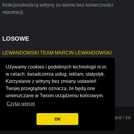
funkcjonalnością witryny za darmo bez konieczności
rejestracji.
LOSOWE
LEWANDOWSKI TEAM MARCIN LEWANDOWSKI
Dorota Zduńska DORIAN
Używamy cookies i podobnych technologii m.in.
PPHU ŁUKASZ CZERNIAWSKI
w celach: świadczenia usług, reklam, statystyk.
white lotus group
Korzystanie z witryny bez zmiany ustawień
chemistry in place
Twojej przeglądarki oznacza, że będą one
rex sealing and packing industries pvt. ltd.
umieszczane w Twoim urządzeniu końcowym.
Czytaj więcej
Opiniana
© 2022 Opinie o firmach założonych w Polsce i za
OK
granicą. Wszystkie prawa zastrzeżone.