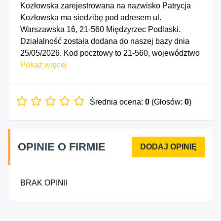
Kozłowska zarejestrowana na nazwisko Patrycja
Kozłowska ma siedzibę pod adresem ul.
Warszawska 16, 21-560 Międzyrzec Podlaski.
Działalność została dodana do naszej bazy dnia
25/05/2026. Kod pocztowy to 21-560, województwo
LUBELSKIE, powiat bialski. Numer Identyfikacji
Pokaż więcej
Podatkowej NIP to 5372692623, a numer
identyfikacyjny REGON dla firmy Paznokciarnia
Patrycja Kozłowska to 544784291. Data
Średnia ocena:
0
(Głosów:
0
)
rozpoczęcia działalności gospodarczej przypada
na dzień 22/05/2026. Wybrane kody PKD to: 9622Z
- Działalność w zakresie pielęgnacji urody i
OPINIE O FIRMIE
pozostała działalność kosmetyczna.
BRAK OPINII