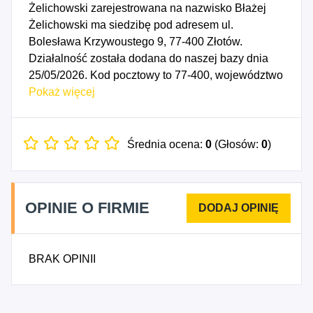
Żelichowski zarejestrowana na nazwisko Błażej
Żelichowski ma siedzibę pod adresem ul.
Bolesława Krzywoustego 9, 77-400 Złotów.
Działalność została dodana do naszej bazy dnia
25/05/2026. Kod pocztowy to 77-400, województwo
WIELKOPOLSKIE, powiat złotowski. Numer
Pokaż więcej
Identyfikacji Podatkowej NIP to 7671728608, a
numer identyfikacyjny REGON dla firmy PHU
ŻELICH Błażej Żelichowski to 544672959. Data
Średnia ocena:
0
(Głosów:
0
)
rozpoczęcia działalności gospodarczej przypada
na dzień 22/05/2026. Wybrane kody PKD to: 4711Z
- Sprzedaż detaliczna prowadzona w
OPINIE O FIRMIE
niewyspecjalizowanych sklepach z przewagą
żywności, napojów i wyrobów tytoniowych, 4721Z -
Sprzedaż detaliczna owoców i warzyw prowadzona
BRAK OPINII
w wyspecjalizowanych sklepach, 4722Z - Sprzedaż
detaliczna mięsa i wyrobów z mięsa prowadzona w
wyspecjalizowanych sklepach, 4723Z - Sprzedaż
detaliczna ryb, skorupiaków i mięczaków