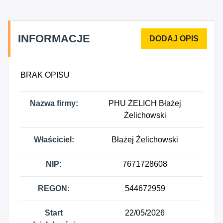
prowadzona w wyspecjalizowanych sklepach,
4724Z - Sprzedaż detaliczna pieczywa, ciast,
wyrobów ciastkarskich i cukierniczych prowadzona
INFORMACJE
w wyspecjalizowanych sklepach, 4725Z - Sprzedaż
detaliczna napojów alkoholowych i
bezalkoholowych prowadzona w
BRAK OPISU
wyspecjalizowanych sklepach, 4726Z - Sprzedaż
detaliczna wyrobów tytoniowych prowadzona w
Nazwa firmy:
PHU ŻELICH Błażej
wyspecjalizowanych sklepach.
Żelichowski
Właściciel:
Błażej Żelichowski
NIP:
7671728608
REGON:
544672959
Start
22/05/2026