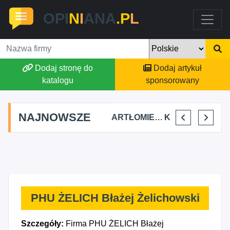
OPI
N
I
ANA
.P
L
Dodaj stronę do
Dodaj artykuł
katalogu
sponsorowany
NAJNOWSZE
IEC
FJK-IT FILIP SZYMAŃSKI
BARTŁOMIEJ DYLIK CLOUDY AFFAIRS INTERNATIONAL
KRYSTIAN PISULA
SELLESTATE
PHU ŻELICH Błażej Żelichowski
Szczegóły:
Firma PHU ŻELICH Błażej