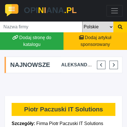
OPI
N
I
ANA
.P
L
Dodaj stronę do
Dodaj artykuł
katalogu
sponsorowany
NAJNOWSZE
STAJNIA TERAPEUTYCZNA CHRUŚNIAK ADRIANA SOJKA
AGSON AGNIESZKA SUCHWAŁKO
ALEKSANDAR MITREV
PRZEM-KO PRZEMYSŁAW KOWALSKI
Piotr Paczuski IT Solutions
Szczegóły:
Firma Piotr Paczuski IT Solutions