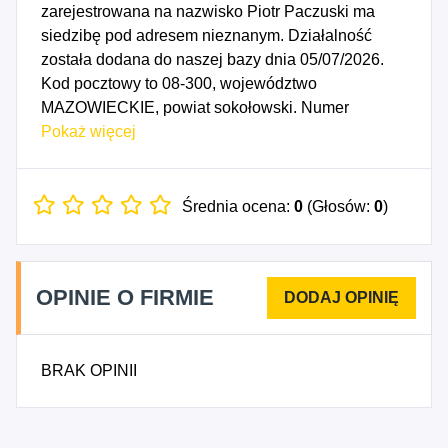
zarejestrowana na nazwisko Piotr Paczuski ma
siedzibę pod adresem nieznanym. Działalność
została dodana do naszej bazy dnia 05/07/2026.
Kod pocztowy to 08-300, województwo
MAZOWIECKIE, powiat sokołowski. Numer
Identyfikacji Podatkowej NIP to 8231677681, a
Pokaż więcej
numer identyfikacyjny REGON dla firmy Piotr
Paczuski IT Solutions to 545089044. Data
rozpoczęcia działalności gospodarczej przypada
Średnia ocena:
0
(Głosów:
0
)
na dzień 02/07/2026. Wybrane kody PKD to: 6210B
- Pozostała działalność w zakresie programowania.
OPINIE O FIRMIE
BRAK OPINII