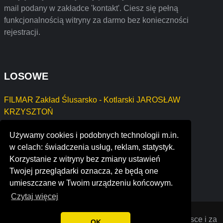
mail podany w zakładce 'kontakt'. Ciesz się pełną
funkcjonalnością witryny za darmo bez konieczności
rejestracji.
LOSOWE
FILMAR Zakład Ślusarsko - Kotlarski JAROSŁAW
KRZYSZTOŃ
JOLANTA SZABŁOWSKA
Używamy cookies i podobnych technologii m.in.
podvodspetsstroy
w celach: świadczenia usług, reklam, statystyk.
agence depoorter
Korzystanie z witryny bez zmiany ustawień
gem real estate group, inc.
Twojej przeglądarki oznacza, że będą one
grief recovery center
umieszczane w Twoim urządzeniu końcowym.
Czytaj więcej
Opiniana
© 2022 Opinie o firmach założonych w Polsce i za
OK