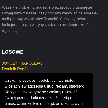
Wszelkie problemy, sugestie oraz prośby o usunięcie
swojej firmy z naszej bazy prosimy kierować na adres e-
mail podany w zakładce 'kontakt'. Ciesz się pełną
funkcjonalnością witryny za darmo bez konieczności
rejestracji.
LOSOWE
JOŃCZYK JAROSŁAW
Dominik Rogóż
SPECJALISTYCZNY GABINET TERAPII I MASAŻU-
Używamy cookies i podobnych technologii m.in.
PAWEŁ KAŹMIERCZAK
w celach: świadczenia usług, reklam, statystyk.
JUVETRANS MATEUSZ ULECKI
Korzystanie z witryny bez zmiany ustawień
Szymon Kmieć
Twojej przeglądarki oznacza, że będą one
infogestion-consulting
umieszczane w Twoim urządzeniu końcowym.