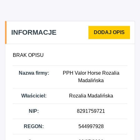
wyspecjalizowanych sklepach, 7420Z - Działalność
fotograficzna, 1429Z - Produkcja pozostałej odzieży
i dodatków do odzieży, gdzie indziej
niesklasyfikowana.
INFORMACJE
BRAK OPISU
Nazwa firmy:
PPH Valor Horse Rozalia
Madalińska
Właściciel:
Rozalia Madalińska
NIP:
8291759721
REGON:
544997928