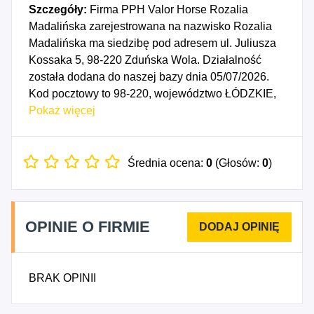
Szczegóły:
Firma PPH Valor Horse Rozalia
Madalińska zarejestrowana na nazwisko Rozalia
Madalińska ma siedzibę pod adresem ul. Juliusza
Kossaka 5, 98-220 Zduńska Wola. Działalność
została dodana do naszej bazy dnia 05/07/2026.
Kod pocztowy to 98-220, województwo ŁÓDZKIE,
powiat zduńskowolski. Numer Identyfikacji
Pokaż więcej
Podatkowej NIP to 8291759721, a numer
identyfikacyjny REGON dla firmy PPH Valor Horse
Rozalia Madalińska to 544997928. Data
Średnia ocena:
0
(Głosów:
0
)
rozpoczęcia działalności gospodarczej przypada
na dzień 02/07/2026. Wybrane kody PKD to: 1330Z
- Wykończanie wyrobów włókienniczych, 4642Z -
OPINIE O FIRMIE
Sprzedaż hurtowa odzieży i obuwia, 4649Z -
Sprzedaż hurtowa pozostałych artykułów użytku
domowego, 4763Z - Sprzedaż detaliczna nagrań
BRAK OPINII
dźwiękowych i audiowizualnych prowadzona w
wyspecjalizowanych sklepach, 4771Z - Sprzedaż
detaliczna odzieży prowadzona w