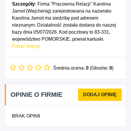
Szczegóły:
Firma "Pracownia Relacji" Karolina
Jarnot (Wejchenig) zarejestrowana na nazwisko
Karolina Jarnot ma siedzibę pod adresem
nieznanym. Działalność została dodana do naszej
bazy dnia 05/07/2026. Kod pocztowy to 83-331,
województwo POMORSKIE, powiat kartuski.
Numer Identyfikacji Podatkowej NIP to
Pokaż więcej
8992616865, a numer identyfikacyjny REGON dla
firmy "Pracownia Relacji" Karolina Jarnot
(Wejchenig) to 545143281. Data rozpoczęcia
Średnia ocena:
0
(Głosów:
0
)
działalności gospodarczej przypada na dzień
02/07/2026. Wybrane kody PKD to: 8693Z -
Działalność psychologiczna i psychoterapeutyczna,
OPINIE O FIRMIE
z wyłączeniem lekarskiej.
BRAK OPINII