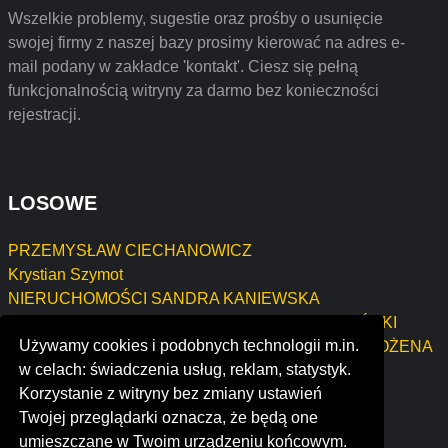
Wszelkie problemy, sugestie oraz prośby o usunięcie
swojej firmy z naszej bazy prosimy kierować na adres e-
mail podany w zakładce 'kontakt'. Ciesz się pełną
funkcjonalnością witryny za darmo bez konieczności
rejestracji.
LOSOWE
PRZEMYSŁAW CIECHANOWICZ
Krystian Szymot
NIERUCHOMOŚCI SANDRA KANIEWSKA
F.H.U. "SOLIDNY PARTNER" ZBIGNIEW JABŁOŃSKI
Używamy cookies i podobnych technologii m.in.
1. SKLEP SPOŻYWCZO-MONOPOLOWY "LIBO" BOŻENA
w celach: świadczenia usług, reklam, statystyk.
KULETA\n2. KAWIARENKA "NA JAWIE" - BOŻENA
Korzystanie z witryny bez zmiany ustawień
KULETA
Twojej przeglądarki oznacza, że będą one
milestones group
umieszczane w Twoim urządzeniu końcowym.