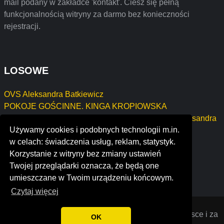
mail podany w zakładce 'kontakt'. Ciesz się pełną
funkcjonalnością witryny za darmo bez konieczności
rejestracji.
LOSOWE
OVS Aleksandra Batkiewicz
POKOJE GOŚCINNE. KINGA KROPIOWSKA
Indywidualna Praktyka Lekarska lekarz dentysta Aleksandra
Używamy cookies i podobnych technologii m.in.
Gąsiewska
w celach: świadczenia usług, reklam, statystyk.
Arkadiusz Socha IT Consulting
Korzystanie z witryny bez zmiany ustawień
OLIWIA-TRANS KAMIL WYSOCZAŃSKI
Twojej przeglądarki oznacza, że będą one
alliance driving school
umieszczane w Twoim urządzeniu końcowym.
Czytaj więcej
Opiniana
© 2022 Opinie o firmach założonych w Polsce i za
OK