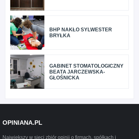
BHP NAKŁO SYLWESTER
BRYŁKA
GABINET STOMATOLOGICZNY
BEATA JARCZEWSKA-
GŁOŚNICKA
OPINIANA.PL
Największy w sieci zbiór opinii o firmach, spółkach i