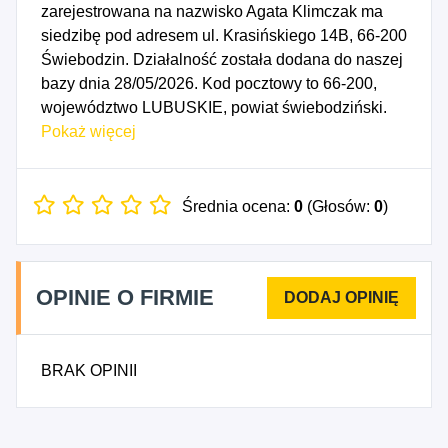
zarejestrowana na nazwisko Agata Klimczak ma
siedzibę pod adresem ul. Krasińskiego 14B, 66-200
Świebodzin. Działalność została dodana do naszej
bazy dnia 28/05/2026. Kod pocztowy to 66-200,
województwo LUBUSKIE, powiat świebodziński.
Numer Identyfikacji Podatkowej NIP to
Pokaż więcej
9271922360, a numer identyfikacyjny REGON dla
firmy PRESTIGE BHP Agata Klimczak to
544837544. Data rozpoczęcia działalności
Średnia ocena:
0
(Głosów:
0
)
gospodarczej przypada na dzień 25/05/2026.
Wybrane kody PKD to: 7020Z - Doradztwo w
zakresie prowadzenia działalności gospodarczej i
OPINIE O FIRMIE
pozostałe doradztwo w zakresie zarządzania,
7499Z - Wszelka pozostała działalność
profesjonalna, naukowa i techniczna, gdzie indziej
BRAK OPINII
niesklasyfikowana, 8559B - Pozostałe pozaszkolne
formy edukacji, gdzie indziej niesklasyfikowane,
8569Z - Działalność wspomagająca edukację,
gdzie indziej niesklasyfikowana.