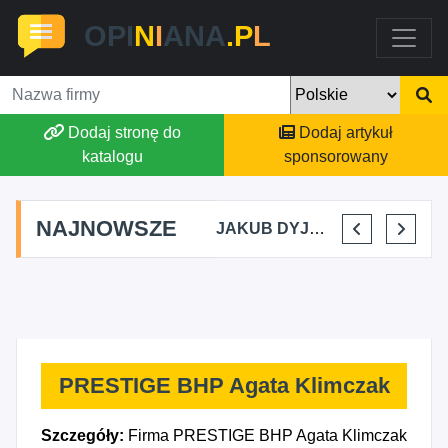
OPI
N
I
ANA
.P
L
Dodaj stronę do
Dodaj artykuł
katalogu
sponsorowany
NAJNOWSZE
RA KIKI
MARTA BRACHA
JAKUB DYJAKIEWICZ POLISH LODA
ELENA MAKARCHIK
IGOR C
PRESTIGE BHP Agata Klimczak
Szczegóły:
Firma PRESTIGE BHP Agata Klimczak